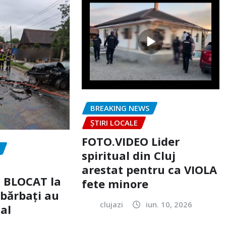
BREAKING NEWS
ȘTIRI LOCALE
FOTO.VIDEO Lider
spiritual din Cluj
arestat pentru ca VIOLA
c BLOCAT la
fete minore
 bărbați au
clujazi
iun. 10, 2026
tal