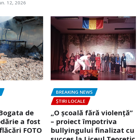
un. 12, 2026
BREAKING NEWS
ȘTIRI LOCALE
 Bogata de
„O școală fără violență”
dărie a fost
– proiect împotriva
flăcări FOTO
bullyingului finalizat cu
succes la Liceul Teoretic