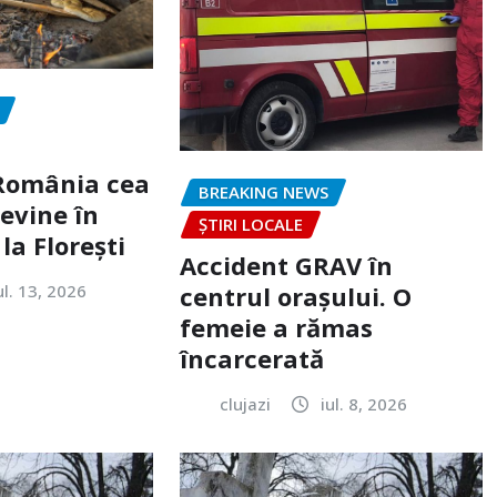
„România cea
BREAKING NEWS
evine în
ȘTIRI LOCALE
la Florești
Accident GRAV în
ul. 13, 2026
centrul orașului. O
femeie a rămas
încarcerată
clujazi
iul. 8, 2026