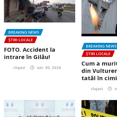
BREAKING NEWS
ȘTIRI LOCALE
BREAKING NEWS
FOTO. Accident la
ȘTIRI LOCALE
intrare în Gilău!
Cum a murit
clujazi
iun. 30, 2026
din Vulturen
tatăl în cimi
clujazi
i