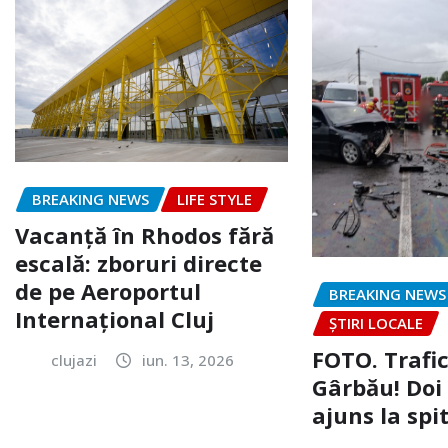
BREAKING NEWS
LIFE STYLE
Vacanță în Rhodos fără
escală: zboruri directe
de pe Aeroportul
BREAKING NEWS
Internațional Cluj
ȘTIRI LOCALE
FOTO. Trafi
clujazi
iun. 13, 2026
Gârbău! Doi
ajuns la spi