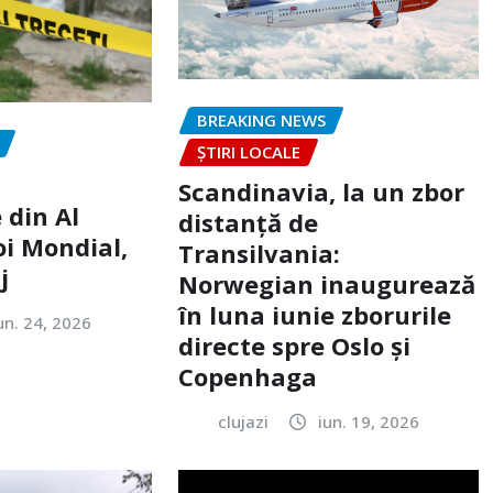
BREAKING NEWS
ȘTIRI LOCALE
Scandinavia, la un zbor
 din Al
distanță de
oi Mondial,
Transilvania:
j
Norwegian inaugurează
în luna iunie zborurile
un. 24, 2026
directe spre Oslo și
Copenhaga
clujazi
iun. 19, 2026