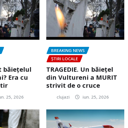
BREAKING NEWS
ȘTIRI LOCALE
 băiețelul
TRAGEDIE. Un băiețel
i? Era cu
din Vultureni a MURIT
tir
strivit de o cruce
un. 25, 2026
clujazi
iun. 25, 2026