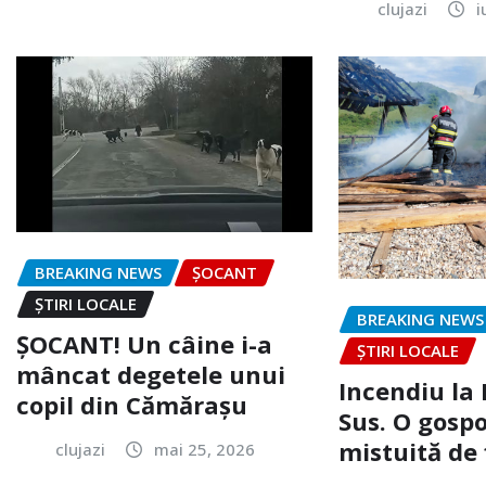
clujazi
i
BREAKING NEWS
ȘOCANT
ȘTIRI LOCALE
BREAKING NEWS
ȘOCANT! Un câine i-a
ȘTIRI LOCALE
mâncat degetele unui
Incendiu la
copil din Cămărașu
Sus. O gospo
mistuită de 
clujazi
mai 25, 2026