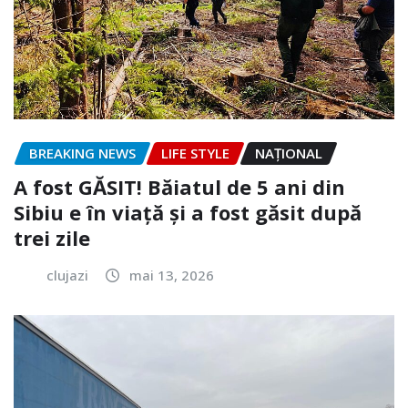
BREAKING NEWS
LIFE STYLE
NAŢIONAL
A fost GĂSIT! Băiatul de 5 ani din
Sibiu e în viață și a fost găsit după
trei zile
clujazi
mai 13, 2026