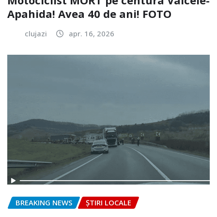
Motociclist MORT pe centura Vâlcele-
Apahida! Avea 40 de ani! FOTO
clujazi
apr. 16, 2026
BREAKING NEWS
ȘTIRI LOCALE