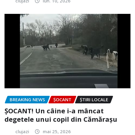
clujazi
iun. 10, 2026
BREAKING NEWS
ȘOCANT
ȘTIRI LOCALE
ȘOCANT! Un câine i-a mâncat
degetele unui copil din Cămărașu
clujazi
mai 25, 2026