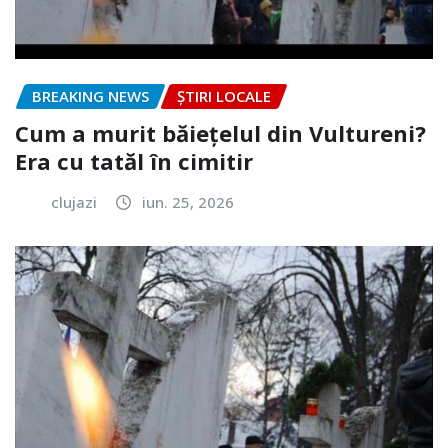
BREAKING NEWS
ȘTIRI LOCALE
Cum a murit băiețelul din Vultureni?
Era cu tatăl în cimitir
clujazi
iun. 25, 2026