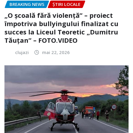
BREAKING NEWS
ȘTIRI LOCALE
„O școală fără violență” – proiect
împotriva bullyingului finalizat cu
succes la Liceul Teoretic „Dumitru
Tăuțan” – FOTO.VIDEO
clujazi
mai 22, 2026