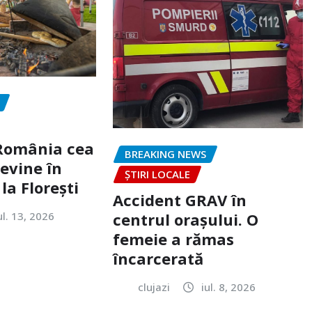
„România cea
BREAKING NEWS
evine în
ȘTIRI LOCALE
la Florești
Accident GRAV în
ul. 13, 2026
centrul orașului. O
femeie a rămas
încarcerată
clujazi
iul. 8, 2026