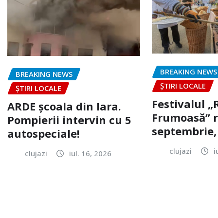
BREAKING NEWS
BREAKING NEWS
ȘTIRI LOCALE
ȘTIRI LOCALE
Festivalul 
ARDE școala din Iara.
Frumoasă” r
Pompierii intervin cu 5
septembrie, 
autospeciale!
clujazi
i
clujazi
iul. 16, 2026