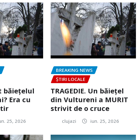
BREAKING NEWS
ȘTIRI LOCALE
 băiețelul
TRAGEDIE. Un băiețel
i? Era cu
din Vultureni a MURIT
tir
strivit de o cruce
un. 25, 2026
clujazi
iun. 25, 2026