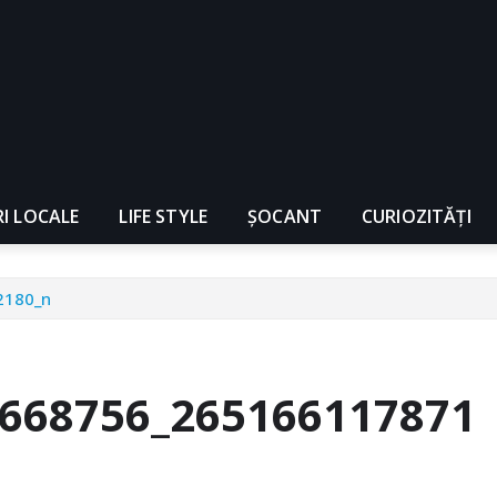
RI LOCALE
LIFE STYLE
ȘOCANT
CURIOZITĂȚI
2180_n
668756_265166117871