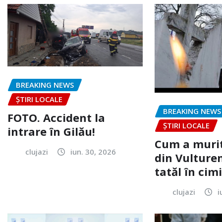
BREAKING NEWS
ȘTIRI LOCALE
BREAKING NEWS
FOTO. Accident la
ȘTIRI LOCALE
intrare în Gilău!
Cum a murit
clujazi
iun. 30, 2026
din Vulturen
tatăl în cimi
clujazi
i