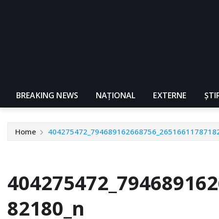
BREAKING NEWS
NAŢIONAL
EXTERNE
ȘTI
Home
404275472_794689162668756_2651661178718
404275472_794689162
82180_n