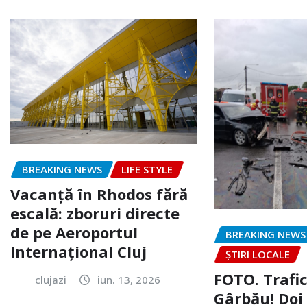
BREAKING NEWS
LIFE STYLE
Vacanță în Rhodos fără
escală: zboruri directe
de pe Aeroportul
BREAKING NEWS
Internațional Cluj
ȘTIRI LOCALE
FOTO. Trafi
clujazi
iun. 13, 2026
Gârbău! Doi