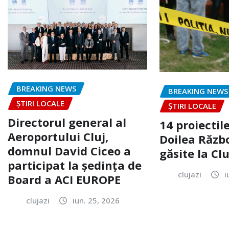
BREAKING NEWS
BREAKING NEWS
ȘTIRI LOCALE
ȘTIRI LOCALE
Directorul general al
14 proiectile
Aeroportului Cluj,
Doilea Răzb
domnul David Ciceo a
găsite la Clu
participat la ședința de
clujazi
i
Board a ACI EUROPE
clujazi
iun. 25, 2026