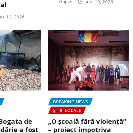
clujazi
iun. 10, 2026
tal
un. 12, 2026
BREAKING NEWS
ȘTIRI LOCALE
 Bogata de
„O școală fără violență”
dărie a fost
– proiect împotriva