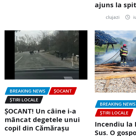
ajuns la spi
clujazi
i
BREAKING NEWS
ȘOCANT
ȘTIRI LOCALE
BREAKING NEWS
ȘOCANT! Un câine i-a
ȘTIRI LOCALE
mâncat degetele unui
Incendiu la
copil din Cămărașu
Sus. O gospo