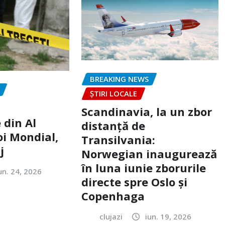
BREAKING NEWS
ȘTIRI LOCALE
Scandinavia, la un zbor
 din Al
distanță de
oi Mondial,
Transilvania:
j
Norwegian inaugurează
în luna iunie zborurile
un. 24, 2026
directe spre Oslo și
Copenhaga
clujazi
iun. 19, 2026