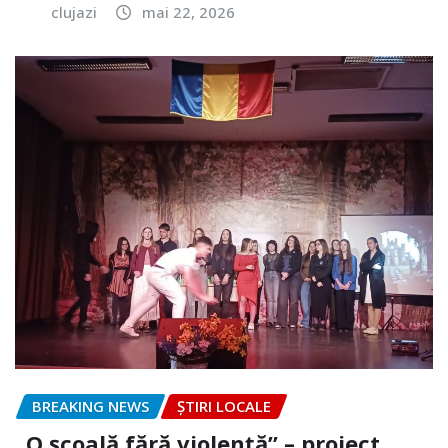
clujazi
mai 22, 2026
BREAKING NEWS
ȘTIRI LOCALE
„O școală fără violență” – proiect