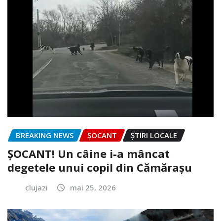
BREAKING NEWS
ȘOCANT
ȘTIRI LOCALE
ȘOCANT! Un câine i-a mâncat
degetele unui copil din Cămărașu
clujazi
mai 25, 2026