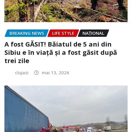
BREAKING NEWS
LIFE STYLE
NAŢIONAL
A fost GĂSIT! Băiatul de 5 ani din
Sibiu e în viață și a fost găsit după
trei zile
clujazi
mai 13, 2026