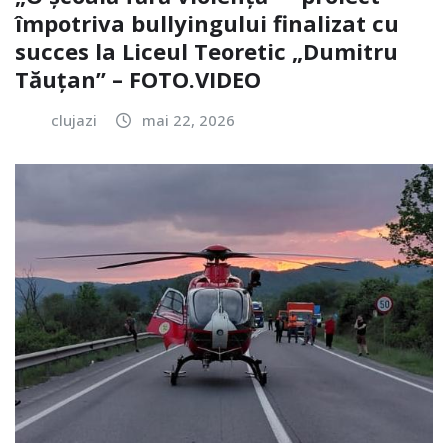
împotriva bullyingului finalizat cu
succes la Liceul Teoretic „Dumitru
Tăuțan” – FOTO.VIDEO
clujazi
mai 22, 2026