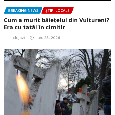
BREAKING NEWS
ȘTIRI LOCALE
Cum a murit băiețelul din Vultureni?
Era cu tatăl în cimitir
clujazi
iun. 25, 2026