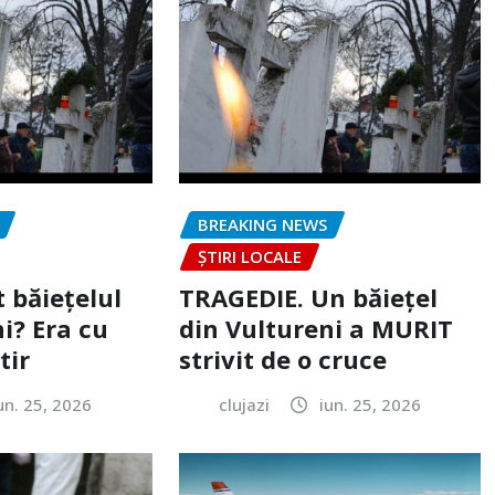
BREAKING NEWS
ȘTIRI LOCALE
 băiețelul
TRAGEDIE. Un băiețel
i? Era cu
din Vultureni a MURIT
tir
strivit de o cruce
un. 25, 2026
clujazi
iun. 25, 2026