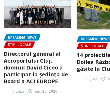
BREAKING NEWS
BREAKING NEWS
ȘTIRI LOCALE
ȘTIRI LOCALE
Directorul general al
14 proiectile
Aeroportului Cluj,
Doilea Răzb
domnul David Ciceo a
găsite la Clu
participat la ședința de
clujazi
i
Board a ACI EUROPE
clujazi
iun. 25, 2026