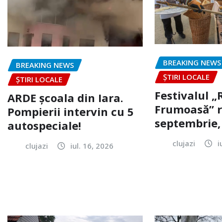
BREAKING NEWS
BREAKING NEWS
ȘTIRI LOCALE
ȘTIRI LOCALE
Festivalul 
ARDE școala din Iara.
Frumoasă” r
Pompierii intervin cu 5
septembrie, 
autospeciale!
clujazi
i
clujazi
iul. 16, 2026