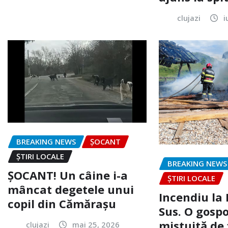
clujazi
i
BREAKING NEWS
ȘOCANT
ȘTIRI LOCALE
BREAKING NEWS
ȘOCANT! Un câine i-a
ȘTIRI LOCALE
mâncat degetele unui
Incendiu la
copil din Cămărașu
Sus. O gospo
mistuită de 
clujazi
mai 25, 2026