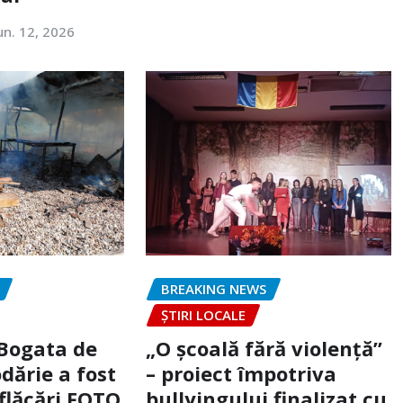
un. 12, 2026
BREAKING NEWS
ȘTIRI LOCALE
 Bogata de
„O școală fără violență”
dărie a fost
– proiect împotriva
flăcări FOTO
bullyingului finalizat cu