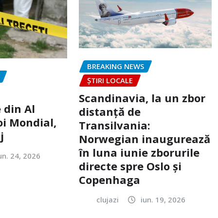
BREAKING NEWS
ȘTIRI LOCALE
Scandinavia, la un zbor
 din Al
distanță de
oi Mondial,
Transilvania:
j
Norwegian inaugurează
în luna iunie zborurile
un. 24, 2026
directe spre Oslo și
Copenhaga
clujazi
iun. 19, 2026