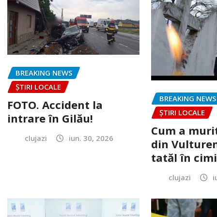
BREAKING NEWS
ȘTIRI LOCALE
BREAKING NEWS
FOTO. Accident la
ȘTIRI LOCALE
intrare în Gilău!
Cum a murit
clujazi
iun. 30, 2026
din Vulturen
tatăl în cimi
clujazi
i