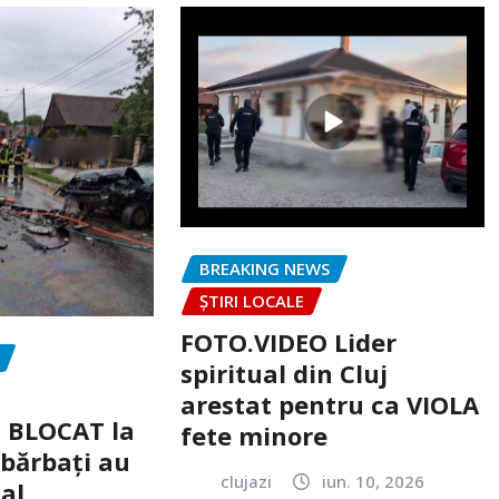
BREAKING NEWS
ȘTIRI LOCALE
FOTO.VIDEO Lider
spiritual din Cluj
arestat pentru ca VIOLA
c BLOCAT la
fete minore
 bărbați au
clujazi
iun. 10, 2026
tal