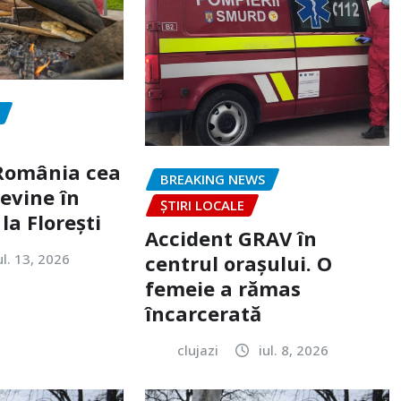
„România cea
BREAKING NEWS
evine în
ȘTIRI LOCALE
la Florești
Accident GRAV în
ul. 13, 2026
centrul orașului. O
femeie a rămas
încarcerată
clujazi
iul. 8, 2026