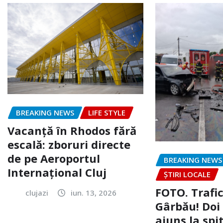
BREAKING NEWS
LIFE STYLE
Vacanță în Rhodos fără
escală: zboruri directe
de pe Aeroportul
BREAKING NEWS
Internațional Cluj
ȘTIRI LOCALE
FOTO. Trafi
clujazi
iun. 13, 2026
Gârbău! Doi
ajuns la spi