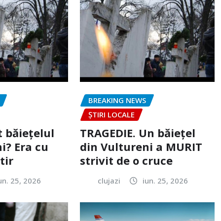
BREAKING NEWS
ȘTIRI LOCALE
 băiețelul
TRAGEDIE. Un băiețel
i? Era cu
din Vultureni a MURIT
tir
strivit de o cruce
un. 25, 2026
clujazi
iun. 25, 2026