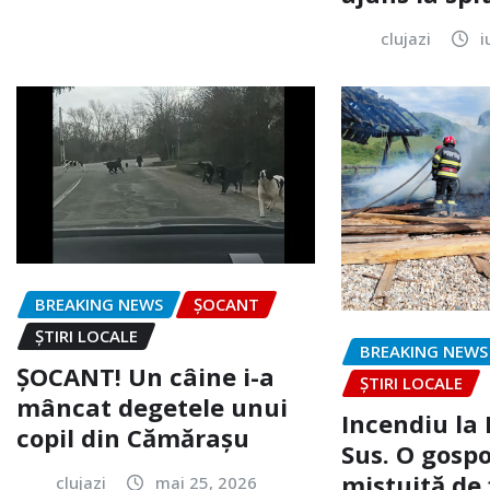
clujazi
i
BREAKING NEWS
ȘOCANT
ȘTIRI LOCALE
BREAKING NEWS
ȘOCANT! Un câine i-a
ȘTIRI LOCALE
mâncat degetele unui
Incendiu la
copil din Cămărașu
Sus. O gospo
mistuită de 
clujazi
mai 25, 2026