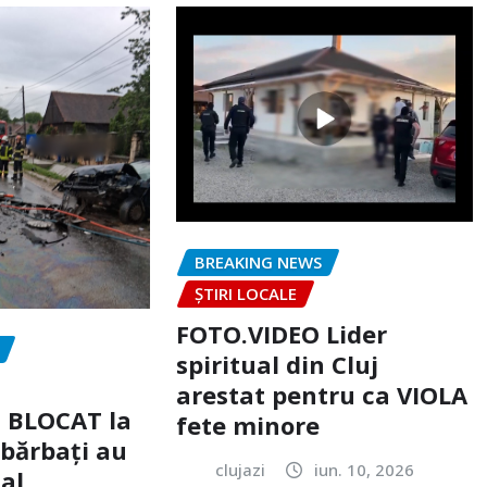
BREAKING NEWS
ȘTIRI LOCALE
FOTO.VIDEO Lider
spiritual din Cluj
arestat pentru ca VIOLA
c BLOCAT la
fete minore
 bărbați au
clujazi
iun. 10, 2026
tal