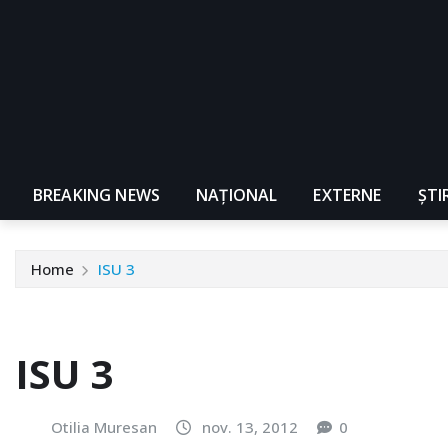
BREAKING NEWS
NAŢIONAL
EXTERNE
ȘTI
Home
ISU 3
ISU 3
Otilia Muresan
nov. 13, 2012
0