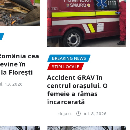
„România cea
BREAKING NEWS
evine în
ȘTIRI LOCALE
la Florești
Accident GRAV în
ul. 13, 2026
centrul orașului. O
femeie a rămas
încarcerată
clujazi
iul. 8, 2026