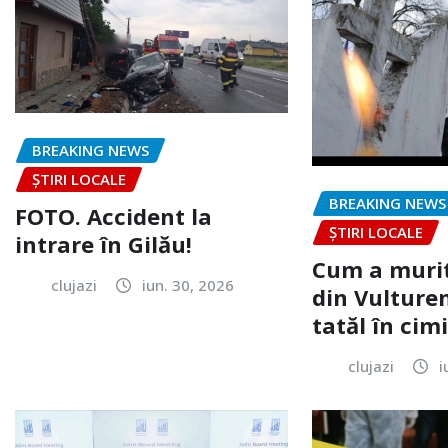
BREAKING NEWS
ȘTIRI LOCALE
BREAKING NEWS
FOTO. Accident la
ȘTIRI LOCALE
intrare în Gilău!
Cum a murit
clujazi
iun. 30, 2026
din Vulturen
tatăl în cimi
clujazi
i