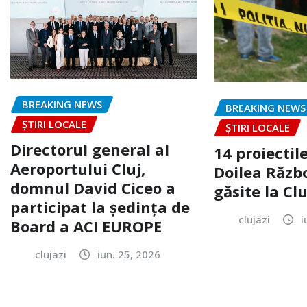
BREAKING NEWS
BREAKING NEWS
ȘTIRI LOCALE
ȘTIRI LOCALE
Directorul general al
14 proiectile
Aeroportului Cluj,
Doilea Răzb
domnul David Ciceo a
găsite la Clu
participat la ședința de
clujazi
i
Board a ACI EUROPE
clujazi
iun. 25, 2026