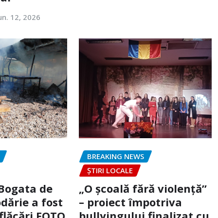
un. 12, 2026
BREAKING NEWS
ȘTIRI LOCALE
 Bogata de
„O școală fără violență”
dărie a fost
– proiect împotriva
flăcări FOTO
bullyingului finalizat cu