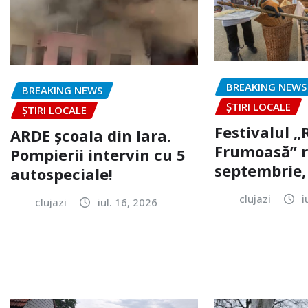
BREAKING NEWS
BREAKING NEWS
ȘTIRI LOCALE
ȘTIRI LOCALE
Festivalul 
ARDE școala din Iara.
Frumoasă” r
Pompierii intervin cu 5
septembrie, 
autospeciale!
clujazi
i
clujazi
iul. 16, 2026