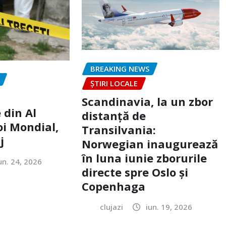
BREAKING NEWS
ȘTIRI LOCALE
Scandinavia, la un zbor
 din Al
distanță de
oi Mondial,
Transilvania:
j
Norwegian inaugurează
în luna iunie zborurile
un. 24, 2026
directe spre Oslo și
Copenhaga
clujazi
iun. 19, 2026