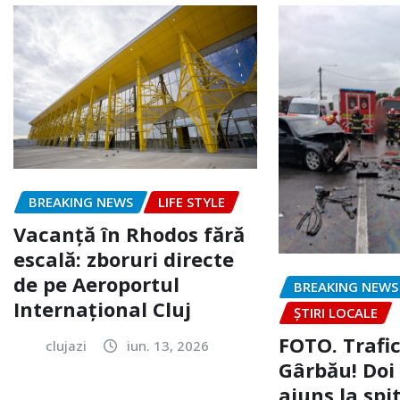
BREAKING NEWS
LIFE STYLE
Vacanță în Rhodos fără
escală: zboruri directe
de pe Aeroportul
BREAKING NEWS
Internațional Cluj
ȘTIRI LOCALE
FOTO. Trafi
clujazi
iun. 13, 2026
Gârbău! Doi
ajuns la spi