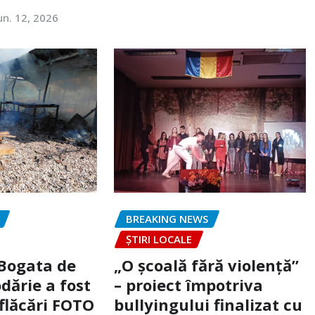
un. 12, 2026
BREAKING NEWS
ȘTIRI LOCALE
 Bogata de
„O școală fără violență”
dărie a fost
– proiect împotriva
flăcări FOTO
bullyingului finalizat cu