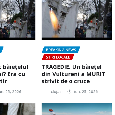
BREAKING NEWS
ȘTIRI LOCALE
 băiețelul
TRAGEDIE. Un băiețel
i? Era cu
din Vultureni a MURIT
tir
strivit de o cruce
un. 25, 2026
clujazi
iun. 25, 2026