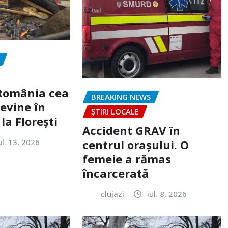
„România cea
BREAKING NEWS
evine în
ȘTIRI LOCALE
la Florești
Accident GRAV în
ul. 13, 2026
centrul orașului. O
femeie a rămas
încarcerată
clujazi
iul. 8, 2026