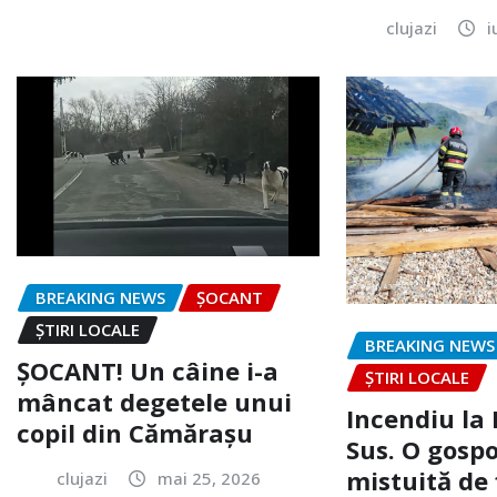
clujazi
i
BREAKING NEWS
ȘOCANT
ȘTIRI LOCALE
BREAKING NEWS
ȘOCANT! Un câine i-a
ȘTIRI LOCALE
mâncat degetele unui
Incendiu la
copil din Cămărașu
Sus. O gospo
mistuită de 
clujazi
mai 25, 2026