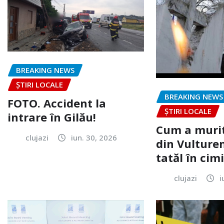
BREAKING NEWS
ȘTIRI LOCALE
BREAKING NEWS
FOTO. Accident la
ȘTIRI LOCALE
intrare în Gilău!
Cum a murit
clujazi
iun. 30, 2026
din Vulturen
tatăl în cimi
clujazi
i