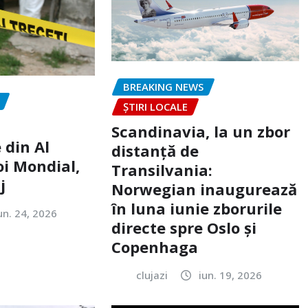
BREAKING NEWS
ȘTIRI LOCALE
Scandinavia, la un zbor
 din Al
distanță de
oi Mondial,
Transilvania:
j
Norwegian inaugurează
în luna iunie zborurile
un. 24, 2026
directe spre Oslo și
Copenhaga
clujazi
iun. 19, 2026