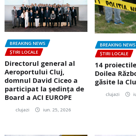
BREAKING NEWS
BREAKING NEWS
ȘTIRI LOCALE
ȘTIRI LOCALE
Directorul general al
14 proiectile
Aeroportului Cluj,
Doilea Răzb
domnul David Ciceo a
găsite la Clu
participat la ședința de
clujazi
i
Board a ACI EUROPE
clujazi
iun. 25, 2026