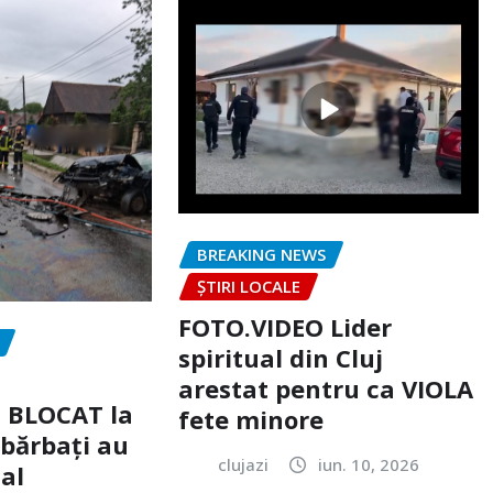
BREAKING NEWS
ȘTIRI LOCALE
FOTO.VIDEO Lider
spiritual din Cluj
arestat pentru ca VIOLA
c BLOCAT la
fete minore
 bărbați au
clujazi
iun. 10, 2026
tal