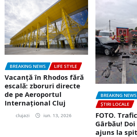
BREAKING NEWS
LIFE STYLE
Vacanță în Rhodos fără
escală: zboruri directe
de pe Aeroportul
BREAKING NEWS
Internațional Cluj
ȘTIRI LOCALE
FOTO. Trafi
clujazi
iun. 13, 2026
Gârbău! Doi
ajuns la spi