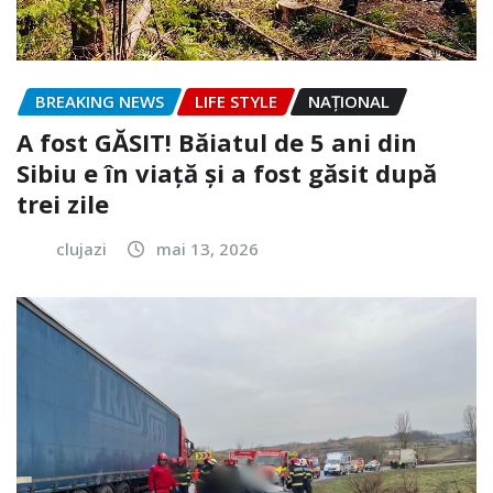
BREAKING NEWS
LIFE STYLE
NAŢIONAL
A fost GĂSIT! Băiatul de 5 ani din
Sibiu e în viață și a fost găsit după
trei zile
clujazi
mai 13, 2026