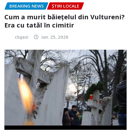
BREAKING NEWS
ȘTIRI LOCALE
Cum a murit băiețelul din Vultureni?
Era cu tatăl în cimitir
clujazi
iun. 25, 2026