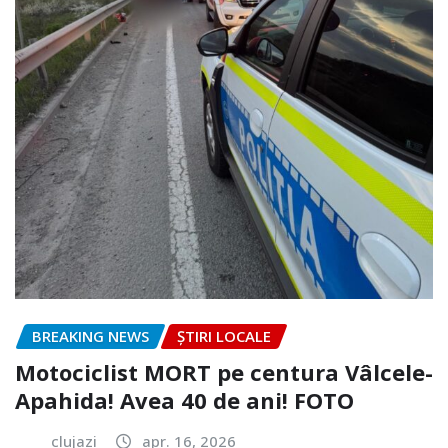
BREAKING NEWS
ȘTIRI LOCALE
Motociclist MORT pe centura Vâlcele-
Apahida! Avea 40 de ani! FOTO
clujazi
apr. 16, 2026