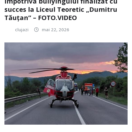
împotriva bullyingului finalizat cu
succes la Liceul Teoretic „Dumitru
Tăuțan” – FOTO.VIDEO
clujazi
mai 22, 2026