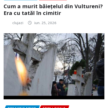
Cum a murit băiețelul din Vultureni?
Era cu tatăl în cimitir
clujazi
iun. 25, 2026