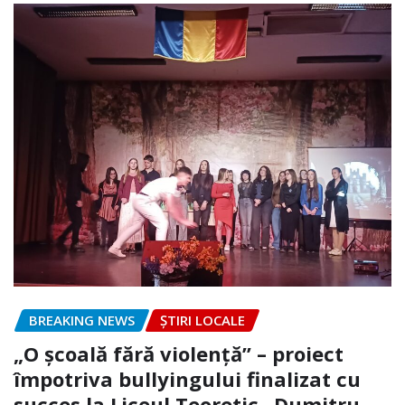
BREAKING NEWS
ȘTIRI LOCALE
„O școală fără violență” – proiect
împotriva bullyingului finalizat cu
succes la Liceul Teoretic „Dumitru