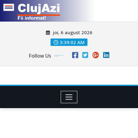
Skip
joi, 6 august 2026
to
content
3:39:04 AM
Follow Us