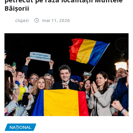
Băișorii
clujazi
mai 11, 2026
NAŢIONAL