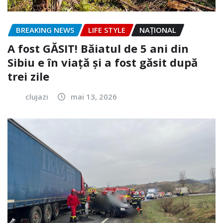
BREAKING NEWS
LIFE STYLE
NAŢIONAL
A fost GĂSIT! Băiatul de 5 ani din
Sibiu e în viață și a fost găsit după
trei zile
clujazi
mai 13, 2026