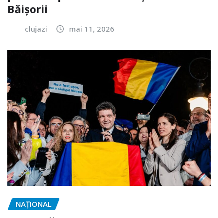
Băișorii
clujazi
mai 11, 2026
NAŢIONAL