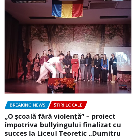
BREAKING NEWS
ȘTIRI LOCALE
„O școală fără violență” – proiect
împotriva bullyingului finalizat cu
succes la Liceul Teoretic „Dumitru