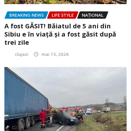
BREAKING NEWS
LIFE STYLE
NAŢIONAL
A fost GĂSIT! Băiatul de 5 ani din
Sibiu e în viață și a fost găsit după
trei zile
clujazi
mai 13, 2026