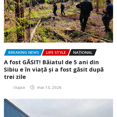
BREAKING NEWS
LIFE STYLE
NAŢIONAL
A fost GĂSIT! Băiatul de 5 ani din
Sibiu e în viață și a fost găsit după
trei zile
clujazi
mai 13, 2026