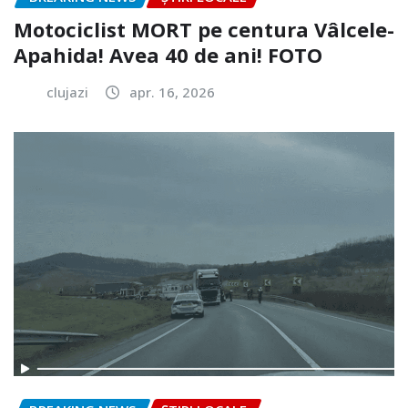
Motociclist MORT pe centura Vâlcele-
Apahida! Avea 40 de ani! FOTO
clujazi
apr. 16, 2026