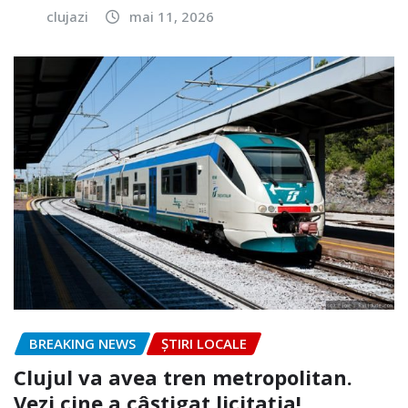
clujazi
mai 11, 2026
BREAKING NEWS
ȘTIRI LOCALE
Clujul va avea tren metropolitan.
Vezi cine a câștigat licitația!