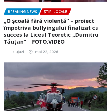
BREAKING NEWS
ȘTIRI LOCALE
„O școală fără violență” – proiect
împotriva bullyingului finalizat cu
succes la Liceul Teoretic „Dumitru
Tăuțan” – FOTO.VIDEO
clujazi
mai 22, 2026