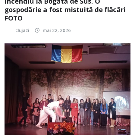
Incendiu la Bogata de Sus. O
gospodărie a fost mistuită de flăcări
FOTO
clujazi
mai 22, 2026