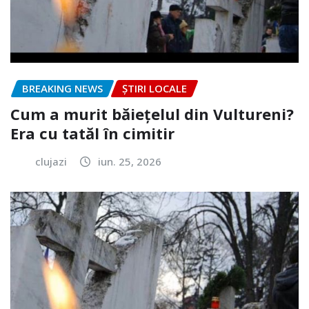
BREAKING NEWS
ȘTIRI LOCALE
Cum a murit băiețelul din Vultureni?
Era cu tatăl în cimitir
clujazi
iun. 25, 2026