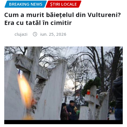
BREAKING NEWS
ȘTIRI LOCALE
Cum a murit băiețelul din Vultureni?
Era cu tatăl în cimitir
clujazi
iun. 25, 2026