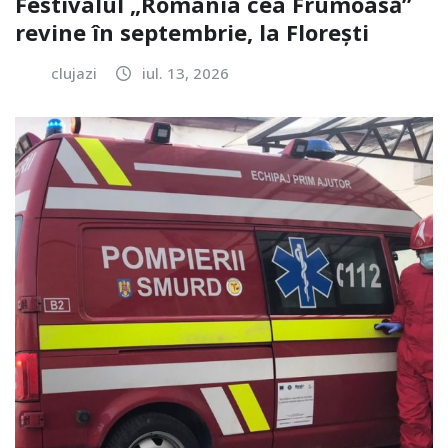
Festivalul „România cea Frumoasă”
revine în septembrie, la Florești
clujazi
iul. 13, 2026