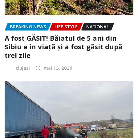
BREAKING NEWS
LIFE STYLE
NAŢIONAL
A fost GĂSIT! Băiatul de 5 ani din
Sibiu e în viață și a fost găsit după
trei zile
clujazi
mai 13, 2026