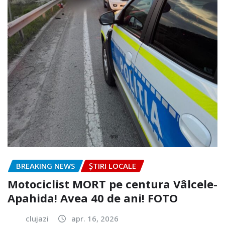
BREAKING NEWS
ȘTIRI LOCALE
Motociclist MORT pe centura Vâlcele-
Apahida! Avea 40 de ani! FOTO
clujazi
apr. 16, 2026