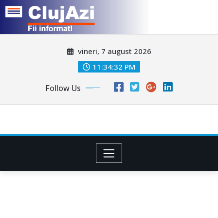
Skip
vineri, 7 august 2026
to
content
11:34:34 PM
Follow Us