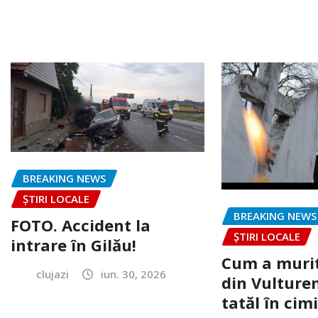
BREAKING NEWS
ȘTIRI LOCALE
BREAKING NEWS
FOTO. Accident la
ȘTIRI LOCALE
intrare în Gilău!
Cum a murit
clujazi
iun. 30, 2026
din Vulturen
tatăl în cimi