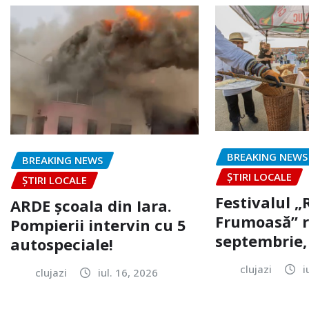
BREAKING NEWS
BREAKING NEWS
ȘTIRI LOCALE
ȘTIRI LOCALE
Festivalul 
ARDE școala din Iara.
Frumoasă” r
Pompierii intervin cu 5
septembrie, 
autospeciale!
clujazi
i
clujazi
iul. 16, 2026