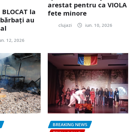
arestat pentru ca VIOLA
c BLOCAT la
fete minore
 bărbați au
clujazi
iun. 10, 2026
tal
un. 12, 2026
BREAKING NEWS