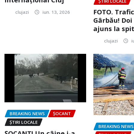
ȘTIRI LOCALE
FOTO. Trafi
clujazi
iun. 13, 2026
Gârbău! Doi
ajuns la spi
clujazi
i
BREAKING NEWS
ȘOCANT
ȘTIRI LOCALE
BREAKING NEWS
ȘOCANT! Un câine i-a