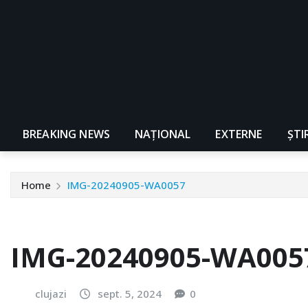
BREAKING NEWS
NAŢIONAL
EXTERNE
ȘTI
Home
IMG-20240905-WA0057
IMG-20240905-WA005
clujazi
sept. 5, 2024
0