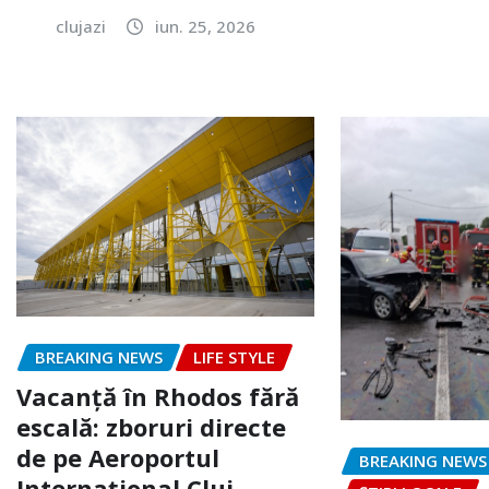
clujazi
iun. 25, 2026
BREAKING NEWS
LIFE STYLE
Vacanță în Rhodos fără
escală: zboruri directe
de pe Aeroportul
BREAKING NEWS
Internațional Cluj