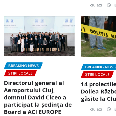
clujazi
i
BREAKING NEWS
BREAKING NEWS
ȘTIRI LOCALE
ȘTIRI LOCALE
Directorul general al
14 proiectile
Aeroportului Cluj,
Doilea Răzb
domnul David Ciceo a
găsite la Clu
participat la ședința de
clujazi
i
Board a ACI EUROPE