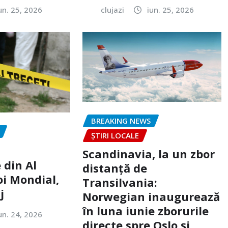
un. 25, 2026
clujazi
iun. 25, 2026
BREAKING NEWS
ȘTIRI LOCALE
Scandinavia, la un zbor
 din Al
distanță de
oi Mondial,
Transilvania:
j
Norwegian inaugurează
în luna iunie zborurile
un. 24, 2026
directe spre Oslo și