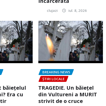
încarcerată
clujazi
iul. 8, 2026
BREAKING NEWS
ȘTIRI LOCALE
 băiețelul
TRAGEDIE. Un băiețel
i? Era cu
din Vultureni a MURIT
tir
strivit de o cruce