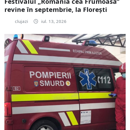
Festivalul „România cea Frumoasă”
revine în septembrie, la Florești
clujazi
iul. 13, 2026