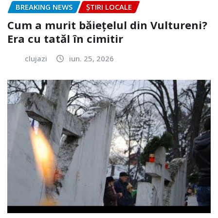
BREAKING NEWS
ȘTIRI LOCALE
Cum a murit băiețelul din Vultureni?
Era cu tatăl în cimitir
clujazi
iun. 25, 2026