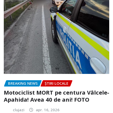
BREAKING NEWS
ȘTIRI LOCALE
Motociclist MORT pe centura Vâlcele-
Apahida! Avea 40 de ani! FOTO
clujazi
apr. 16, 2026