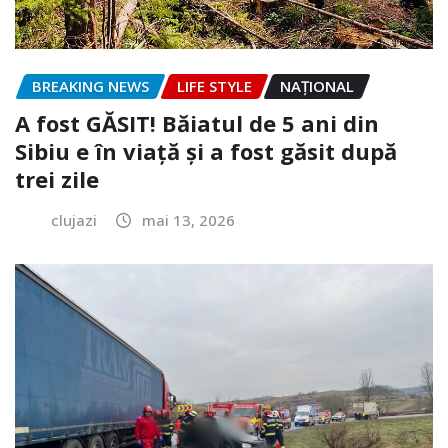
BREAKING NEWS
LIFE STYLE
NAŢIONAL
A fost GĂSIT! Băiatul de 5 ani din
Sibiu e în viață și a fost găsit după
trei zile
clujazi
mai 13, 2026