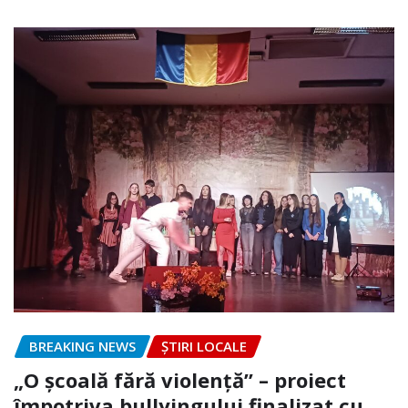
BREAKING NEWS
ȘTIRI LOCALE
„O școală fără violență” – proiect
împotriva bullyingului finalizat cu