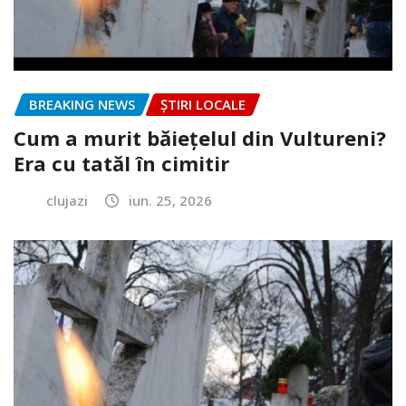
BREAKING NEWS
ȘTIRI LOCALE
Cum a murit băiețelul din Vultureni?
Era cu tatăl în cimitir
clujazi
iun. 25, 2026