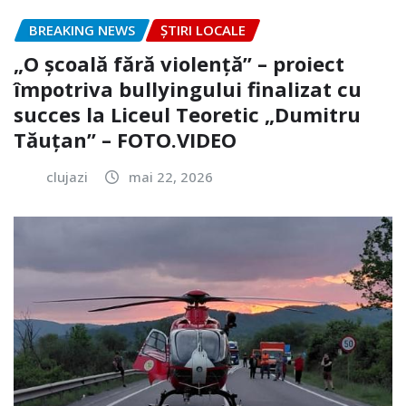
BREAKING NEWS
ȘTIRI LOCALE
„O școală fără violență” – proiect
împotriva bullyingului finalizat cu
succes la Liceul Teoretic „Dumitru
Tăuțan” – FOTO.VIDEO
clujazi
mai 22, 2026