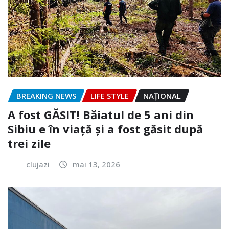
BREAKING NEWS
LIFE STYLE
NAŢIONAL
A fost GĂSIT! Băiatul de 5 ani din
Sibiu e în viață și a fost găsit după
trei zile
clujazi
mai 13, 2026