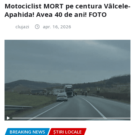
Motociclist MORT pe centura Vâlcele-
Apahida! Avea 40 de ani! FOTO
clujazi
apr. 16, 2026
BREAKING NEWS
ȘTIRI LOCALE