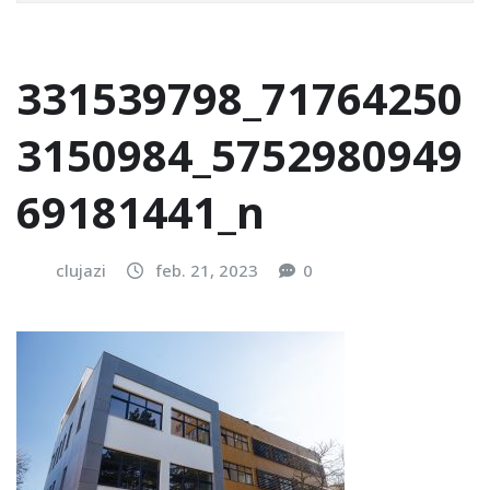
331539798_71764250
3150984_5752980949
69181441_n
clujazi
feb. 21, 2023
0