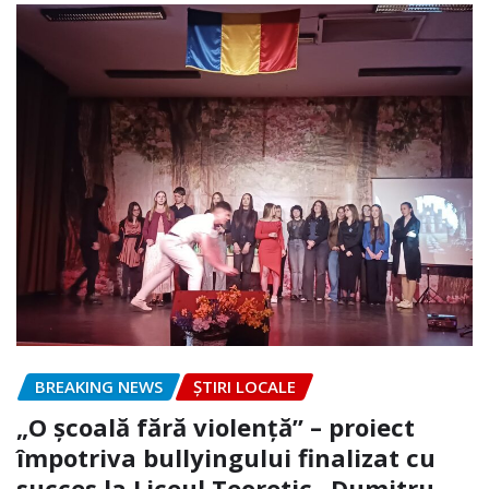
BREAKING NEWS
ȘTIRI LOCALE
„O școală fără violență” – proiect
împotriva bullyingului finalizat cu
succes la Liceul Teoretic „Dumitru