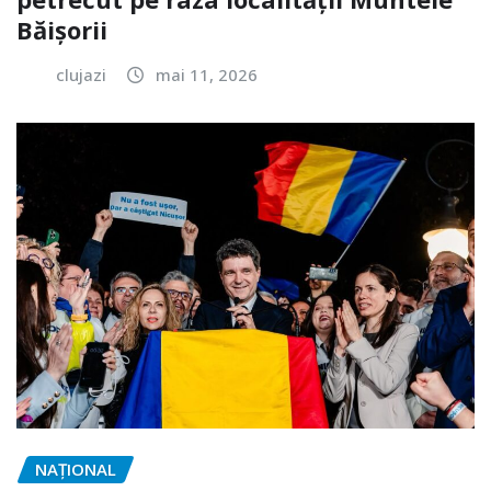
Băișorii
clujazi
mai 11, 2026
NAŢIONAL