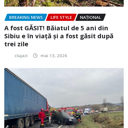
BREAKING NEWS
LIFE STYLE
NAŢIONAL
A fost GĂSIT! Băiatul de 5 ani din
Sibiu e în viață și a fost găsit după
trei zile
clujazi
mai 13, 2026