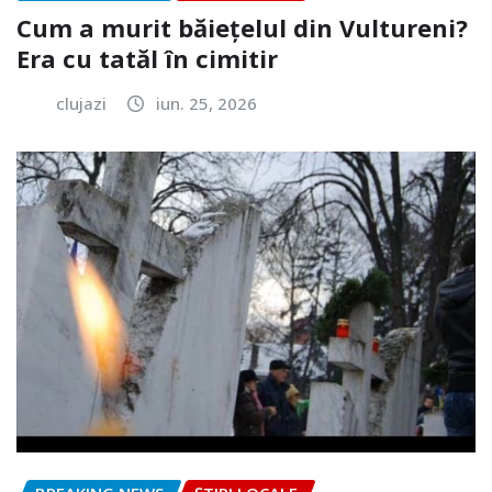
Cum a murit băiețelul din Vultureni?
Era cu tatăl în cimitir
clujazi
iun. 25, 2026