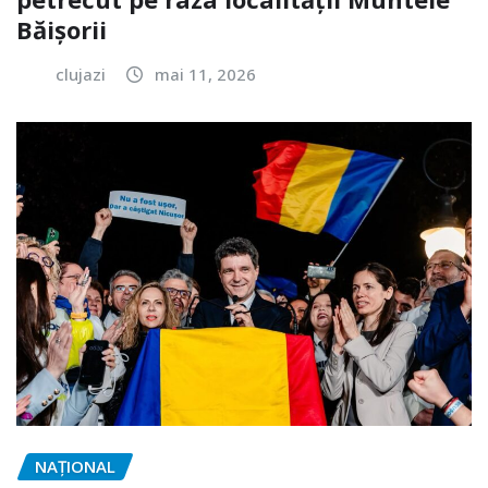
Băișorii
clujazi
mai 11, 2026
NAŢIONAL