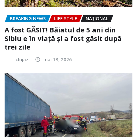
BREAKING NEWS
LIFE STYLE
NAŢIONAL
A fost GĂSIT! Băiatul de 5 ani din
Sibiu e în viață și a fost găsit după
trei zile
clujazi
mai 13, 2026