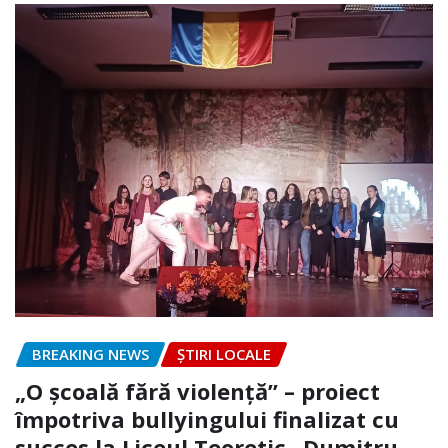
BREAKING NEWS
ȘTIRI LOCALE
„O școală fără violență” – proiect
împotriva bullyingului finalizat cu
succes la Liceul Teoretic „Dumitru