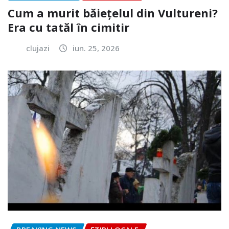
Cum a murit băiețelul din Vultureni?
Era cu tatăl în cimitir
clujazi
iun. 25, 2026