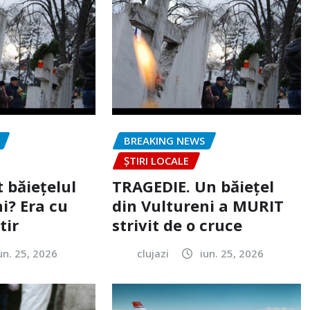
BREAKING NEWS
ȘTIRI LOCALE
 băiețelul
TRAGEDIE. Un băiețel
i? Era cu
din Vultureni a MURIT
tir
strivit de o cruce
un. 25, 2026
clujazi
iun. 25, 2026