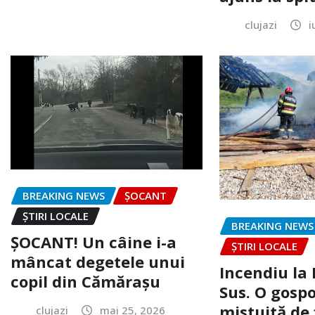
clujazi
i
BREAKING NEWS
ȘOCANT
ȘTIRI LOCALE
BREAKING NEWS
ȘOCANT! Un câine i-a
ȘTIRI LOCALE
mâncat degetele unui
Incendiu la
copil din Cămărașu
Sus. O gospo
mistuită de 
clujazi
mai 25, 2026