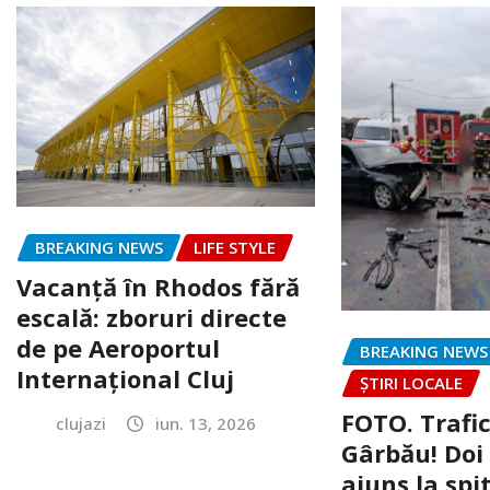
BREAKING NEWS
LIFE STYLE
Vacanță în Rhodos fără
escală: zboruri directe
de pe Aeroportul
BREAKING NEWS
Internațional Cluj
ȘTIRI LOCALE
FOTO. Trafi
clujazi
iun. 13, 2026
Gârbău! Doi
ajuns la spi