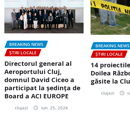
BREAKING NEWS
BREAKING NEWS
ȘTIRI LOCALE
ȘTIRI LOCALE
Directorul general al
14 proiectile
Aeroportului Cluj,
Doilea Răzb
domnul David Ciceo a
găsite la Clu
participat la ședința de
clujazi
i
Board a ACI EUROPE
clujazi
iun. 25, 2026