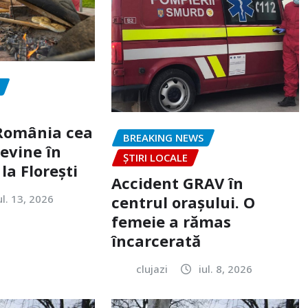
„România cea
BREAKING NEWS
evine în
ȘTIRI LOCALE
la Florești
Accident GRAV în
ul. 13, 2026
centrul orașului. O
femeie a rămas
încarcerată
clujazi
iul. 8, 2026