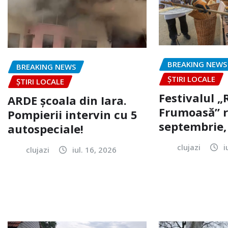
BREAKING NEWS
BREAKING NEWS
ȘTIRI LOCALE
ȘTIRI LOCALE
Festivalul 
ARDE școala din Iara.
Frumoasă” r
Pompierii intervin cu 5
septembrie, 
autospeciale!
clujazi
i
clujazi
iul. 16, 2026