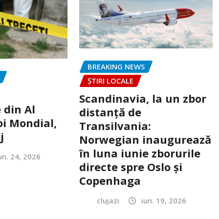
BREAKING NEWS
ȘTIRI LOCALE
Scandinavia, la un zbor
 din Al
distanță de
oi Mondial,
Transilvania:
j
Norwegian inaugurează
în luna iunie zborurile
un. 24, 2026
directe spre Oslo și
Copenhaga
clujazi
iun. 19, 2026