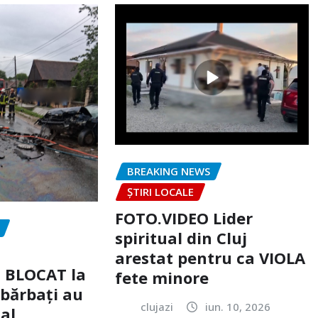
BREAKING NEWS
ȘTIRI LOCALE
FOTO.VIDEO Lider
spiritual din Cluj
arestat pentru ca VIOLA
c BLOCAT la
fete minore
 bărbați au
clujazi
iun. 10, 2026
tal