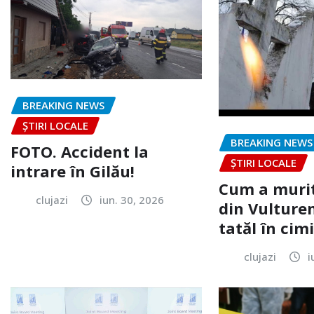
BREAKING NEWS
ȘTIRI LOCALE
BREAKING NEWS
FOTO. Accident la
ȘTIRI LOCALE
intrare în Gilău!
Cum a murit
clujazi
iun. 30, 2026
din Vulturen
tatăl în cimi
clujazi
i