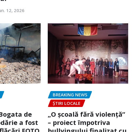
un. 12, 2026
BREAKING NEWS
ȘTIRI LOCALE
 Bogata de
„O școală fără violență”
dărie a fost
– proiect împotriva
flăcări FOTO
bullyingului finalizat cu