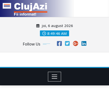
Skip
joi, 6 august 2026
to
content
8:49:48 AM
Follow Us