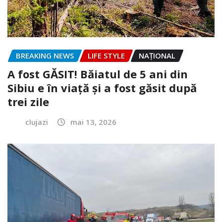
BREAKING NEWS
LIFE STYLE
NAŢIONAL
A fost GĂSIT! Băiatul de 5 ani din
Sibiu e în viață și a fost găsit după
trei zile
clujazi
mai 13, 2026