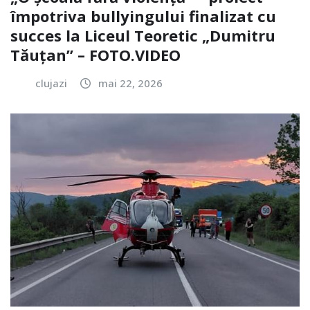
împotriva bullyingului finalizat cu
succes la Liceul Teoretic „Dumitru
Tăuțan” – FOTO.VIDEO
clujazi
mai 22, 2026