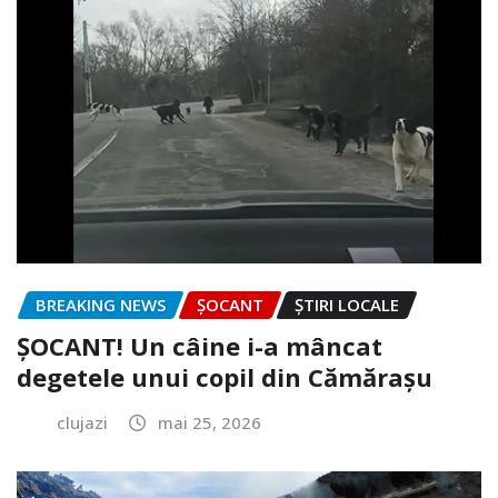
BREAKING NEWS
ȘOCANT
ȘTIRI LOCALE
ȘOCANT! Un câine i-a mâncat
degetele unui copil din Cămărașu
clujazi
mai 25, 2026