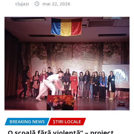
clujazi
mai 22, 2026
BREAKING NEWS
ȘTIRI LOCALE
„O școală fără violență” – proiect