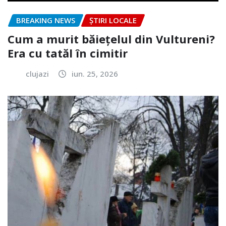
BREAKING NEWS
ȘTIRI LOCALE
Cum a murit băiețelul din Vultureni?
Era cu tatăl în cimitir
clujazi
iun. 25, 2026