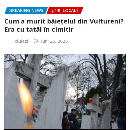
BREAKING NEWS
ȘTIRI LOCALE
Cum a murit băiețelul din Vultureni?
Era cu tatăl în cimitir
clujazi
iun. 25, 2026