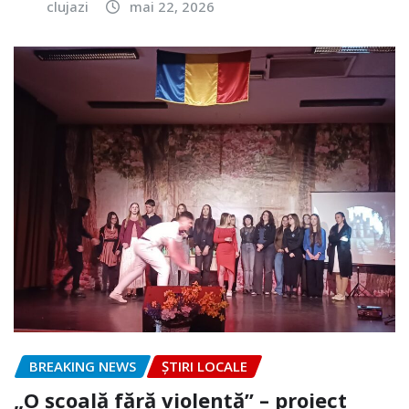
clujazi
mai 22, 2026
BREAKING NEWS
ȘTIRI LOCALE
„O școală fără violență” – proiect