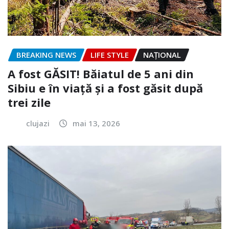
BREAKING NEWS
LIFE STYLE
NAŢIONAL
A fost GĂSIT! Băiatul de 5 ani din
Sibiu e în viață și a fost găsit după
trei zile
clujazi
mai 13, 2026