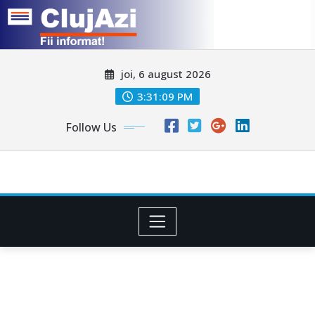
Skip
joi, 6 august 2026
to
content
3:31:11 PM
Follow Us