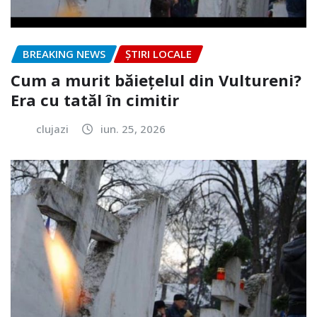
BREAKING NEWS
ȘTIRI LOCALE
Cum a murit băiețelul din Vultureni?
Era cu tatăl în cimitir
clujazi
iun. 25, 2026