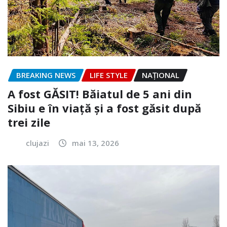
BREAKING NEWS
LIFE STYLE
NAŢIONAL
A fost GĂSIT! Băiatul de 5 ani din
Sibiu e în viață și a fost găsit după
trei zile
clujazi
mai 13, 2026