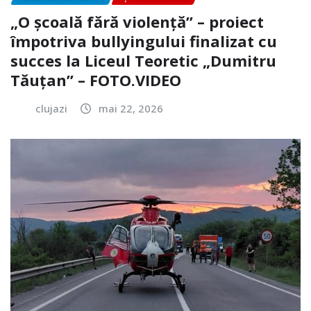
„O școală fără violență” – proiect
împotriva bullyingului finalizat cu
succes la Liceul Teoretic „Dumitru
Tăuțan” – FOTO.VIDEO
clujazi
mai 22, 2026