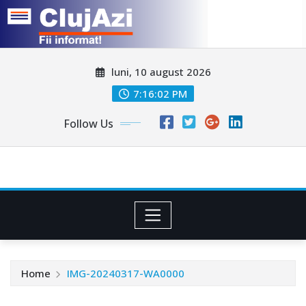
Skip
luni, 10 august 2026
to
content
7:16:05 PM
Follow Us
Home
IMG-20240317-WA0000