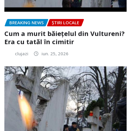
BREAKING NEWS
ȘTIRI LOCALE
Cum a murit băiețelul din Vultureni?
Era cu tatăl în cimitir
clujazi
iun. 25, 2026