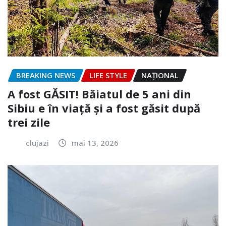
BREAKING NEWS
LIFE STYLE
NAŢIONAL
A fost GĂSIT! Băiatul de 5 ani din
Sibiu e în viață și a fost găsit după
trei zile
clujazi
mai 13, 2026