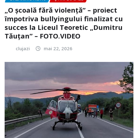
„O școală fără violență” – proiect
împotriva bullyingului finalizat cu
succes la Liceul Teoretic „Dumitru
Tăuțan” – FOTO.VIDEO
clujazi
mai 22, 2026