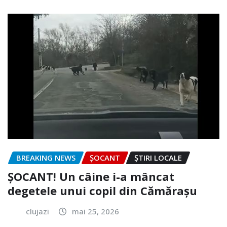
BREAKING NEWS
ȘOCANT
ȘTIRI LOCALE
ȘOCANT! Un câine i-a mâncat
degetele unui copil din Cămărașu
clujazi
mai 25, 2026