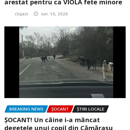
arestat pentru ca VIOLA fete minore
clujazi
iun. 10, 2026
BREAKING NEWS
ȘOCANT
ȘTIRI LOCALE
ȘOCANT! Un câine i-a mâncat
degetele unui copil din Cămărașu