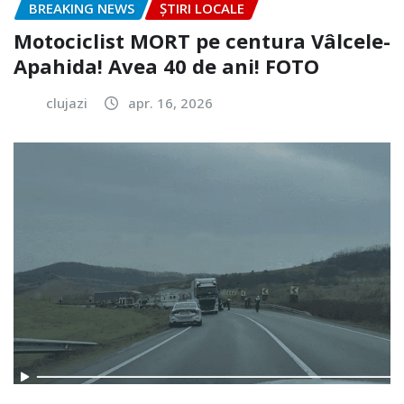
BREAKING NEWS
ȘTIRI LOCALE
Motociclist MORT pe centura Vâlcele-
Apahida! Avea 40 de ani! FOTO
clujazi
apr. 16, 2026