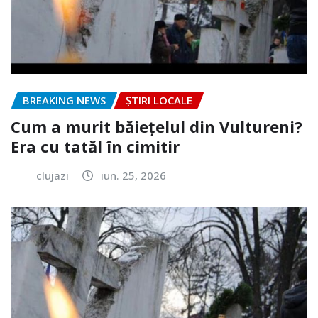
BREAKING NEWS
ȘTIRI LOCALE
Cum a murit băiețelul din Vultureni?
Era cu tatăl în cimitir
clujazi
iun. 25, 2026