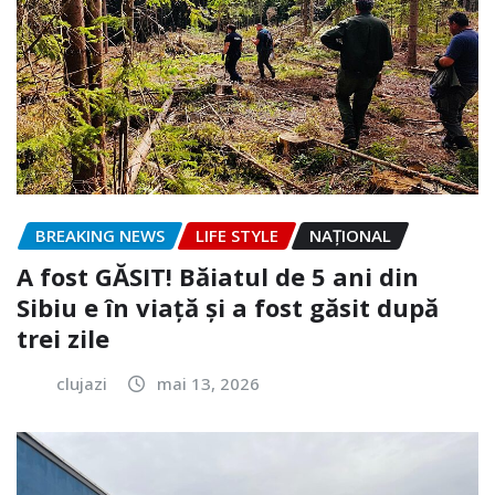
BREAKING NEWS
LIFE STYLE
NAŢIONAL
A fost GĂSIT! Băiatul de 5 ani din
Sibiu e în viață și a fost găsit după
trei zile
clujazi
mai 13, 2026