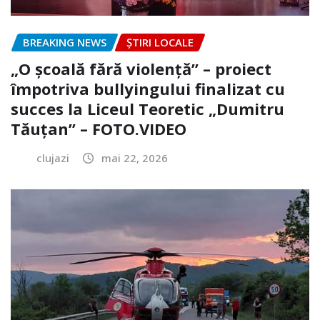
BREAKING NEWS
ȘTIRI LOCALE
„O școală fără violență” – proiect
împotriva bullyingului finalizat cu
succes la Liceul Teoretic „Dumitru
Tăuțan” – FOTO.VIDEO
clujazi
mai 22, 2026