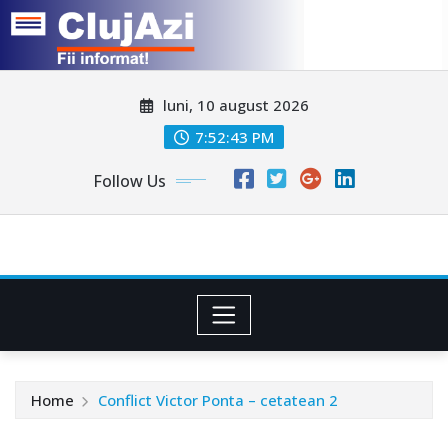
Skip
luni, 10 august 2026
to
content
7:52:46 PM
Follow Us
Home
Conflict Victor Ponta – cetatean 2