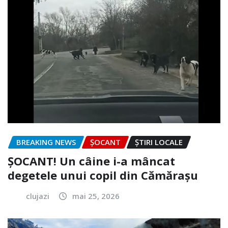
BREAKING NEWS
ȘOCANT
ȘTIRI LOCALE
ȘOCANT! Un câine i-a mâncat
degetele unui copil din Cămărașu
clujazi
mai 25, 2026