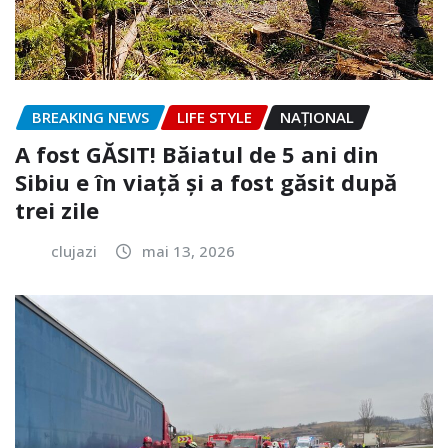
BREAKING NEWS
LIFE STYLE
NAŢIONAL
A fost GĂSIT! Băiatul de 5 ani din
Sibiu e în viață și a fost găsit după
trei zile
clujazi
mai 13, 2026