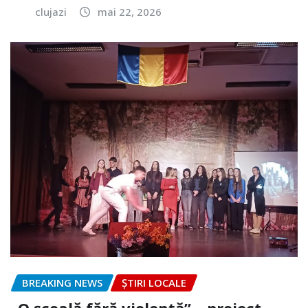
clujazi
mai 22, 2026
BREAKING NEWS
ȘTIRI LOCALE
„O școală fără violență” – proiect