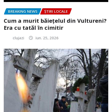
BREAKING NEWS
ȘTIRI LOCALE
Cum a murit băiețelul din Vultureni?
Era cu tatăl în cimitir
clujazi
iun. 25, 2026