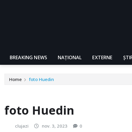
BREAKING NEWS
NAŢIONAL
EXTERNE
ȘTI
Home
foto Huedin
foto Huedin
clujazi
nov. 3, 2023
0