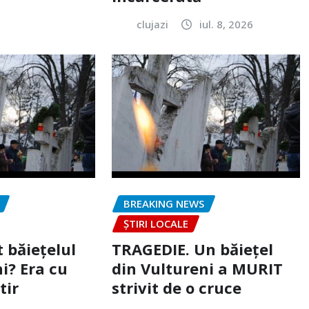
clujazi
iul. 8, 2026
BREAKING NEWS
ȘTIRI LOCALE
 băiețelul
TRAGEDIE. Un băiețel
i? Era cu
din Vultureni a MURIT
tir
strivit de o cruce