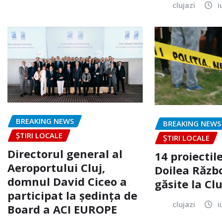
clujazi
i
BREAKING NEWS
BREAKING NEWS
ȘTIRI LOCALE
ȘTIRI LOCALE
Directorul general al
14 proiectile
Aeroportului Cluj,
Doilea Răzb
domnul David Ciceo a
găsite la Clu
participat la ședința de
clujazi
i
Board a ACI EUROPE