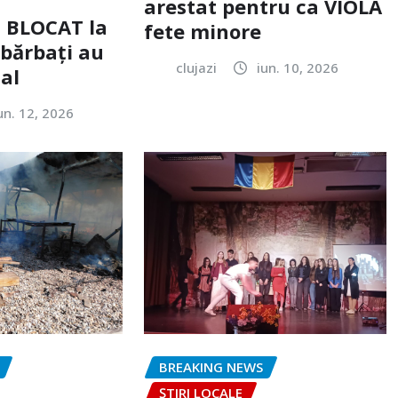
arestat pentru ca VIOLA
c BLOCAT la
fete minore
 bărbați au
clujazi
iun. 10, 2026
tal
un. 12, 2026
BREAKING NEWS
ȘTIRI LOCALE