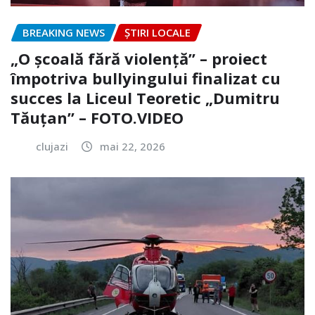
BREAKING NEWS
ȘTIRI LOCALE
„O școală fără violență” – proiect
împotriva bullyingului finalizat cu
succes la Liceul Teoretic „Dumitru
Tăuțan” – FOTO.VIDEO
clujazi
mai 22, 2026