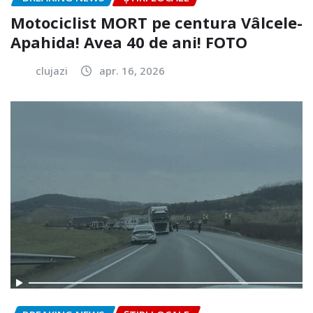
Motociclist MORT pe centura Vâlcele-
Apahida! Avea 40 de ani! FOTO
clujazi
apr. 16, 2026