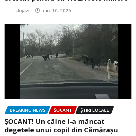
clujazi
iun. 10, 2026
BREAKING NEWS
ȘOCANT
ȘTIRI LOCALE
ȘOCANT! Un câine i-a mâncat
degetele unui copil din Cămărașu