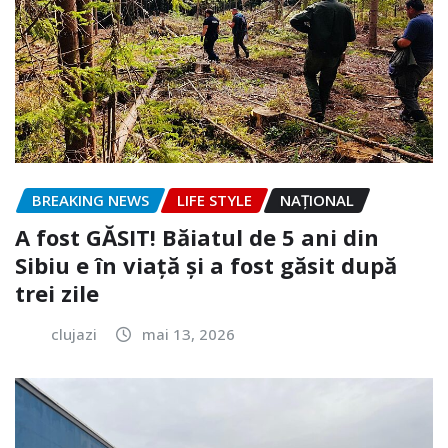
BREAKING NEWS
LIFE STYLE
NAŢIONAL
A fost GĂSIT! Băiatul de 5 ani din
Sibiu e în viață și a fost găsit după
trei zile
clujazi
mai 13, 2026