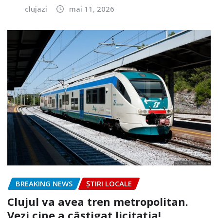
clujazi
mai 11, 2026
BREAKING NEWS
ȘTIRI LOCALE
Clujul va avea tren metropolitan.
Vezi cine a câștigat licitația!