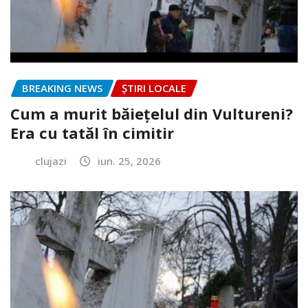
BREAKING NEWS
ȘTIRI LOCALE
Cum a murit băiețelul din Vultureni?
Era cu tatăl în cimitir
clujazi
iun. 25, 2026