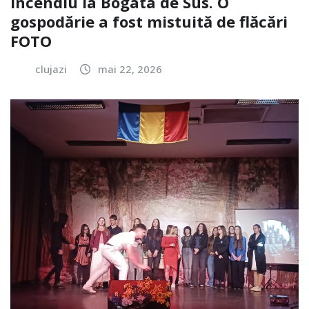
Incendiu la Bogata de Sus. O
gospodărie a fost mistuită de flăcări
FOTO
clujazi
mai 22, 2026