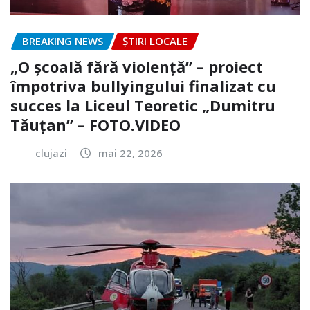
BREAKING NEWS
ȘTIRI LOCALE
„O școală fără violență” – proiect
împotriva bullyingului finalizat cu
succes la Liceul Teoretic „Dumitru
Tăuțan” – FOTO.VIDEO
clujazi
mai 22, 2026