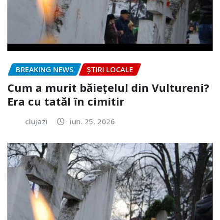
BREAKING NEWS
ȘTIRI LOCALE
Cum a murit băiețelul din Vultureni?
Era cu tatăl în cimitir
clujazi
iun. 25, 2026