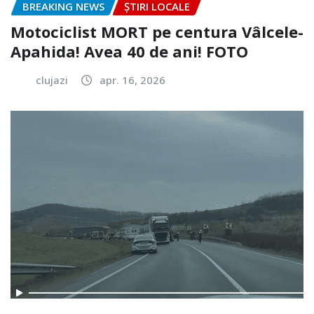
BREAKING NEWS
ȘTIRI LOCALE
Motociclist MORT pe centura Vâlcele-
Apahida! Avea 40 de ani! FOTO
clujazi
apr. 16, 2026