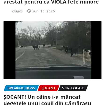
arestat pentru ca VIOLA fete minore
clujazi
iun. 10, 2026
BREAKING NEWS
ȘOCANT
ȘTIRI LOCALE
ȘOCANT! Un câine i-a mâncat
degetele unui copil din Cămărașu