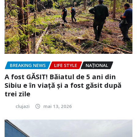
BREAKING NEWS
LIFE STYLE
NAŢIONAL
A fost GĂSIT! Băiatul de 5 ani din
Sibiu e în viață și a fost găsit după
trei zile
clujazi
mai 13, 2026