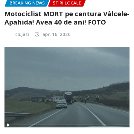
BREAKING NEWS
ȘTIRI LOCALE
Motociclist MORT pe centura Vâlcele-
Apahida! Avea 40 de ani! FOTO
clujazi
apr. 16, 2026