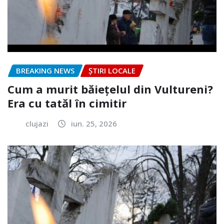
BREAKING NEWS
ȘTIRI LOCALE
Cum a murit băiețelul din Vultureni?
Era cu tatăl în cimitir
clujazi
iun. 25, 2026