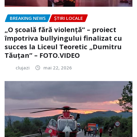
BREAKING NEWS
ȘTIRI LOCALE
„O școală fără violență” – proiect
împotriva bullyingului finalizat cu
succes la Liceul Teoretic „Dumitru
Tăuțan” – FOTO.VIDEO
clujazi
mai 22, 2026