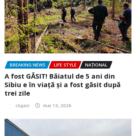
BREAKING NEWS
LIFE STYLE
NAŢIONAL
A fost GĂSIT! Băiatul de 5 ani din
Sibiu e în viață și a fost găsit după
trei zile
clujazi
mai 13, 2026