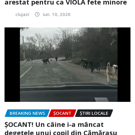
arestat pentru ca VIOLA fete minore
clujazi
iun. 10, 2026
BREAKING NEWS
ȘOCANT
ȘTIRI LOCALE
ȘOCANT! Un câine i-a mâncat
degetele unui copil din Cămărașu