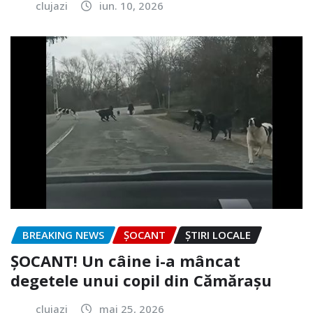
clujazi
iun. 10, 2026
BREAKING NEWS
ȘOCANT
ȘTIRI LOCALE
ȘOCANT! Un câine i-a mâncat
degetele unui copil din Cămărașu
clujazi
mai 25, 2026