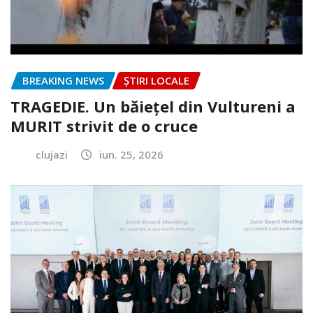
BREAKING NEWS
ȘTIRI LOCALE
TRAGEDIE. Un băiețel din Vultureni a
MURIT strivit de o cruce
clujazi
iun. 25, 2026