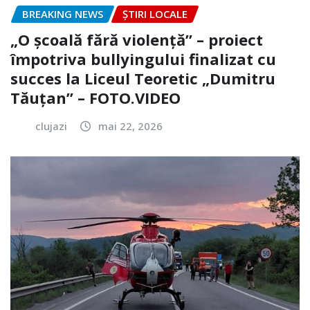
BREAKING NEWS
ȘTIRI LOCALE
„O școală fără violență” – proiect
împotriva bullyingului finalizat cu
succes la Liceul Teoretic „Dumitru
Tăuțan” – FOTO.VIDEO
clujazi
mai 22, 2026