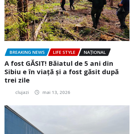
BREAKING NEWS
LIFE STYLE
NAŢIONAL
A fost GĂSIT! Băiatul de 5 ani din
Sibiu e în viață și a fost găsit după
trei zile
clujazi
mai 13, 2026