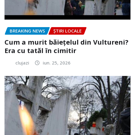
BREAKING NEWS
ȘTIRI LOCALE
Cum a murit băiețelul din Vultureni?
Era cu tatăl în cimitir
clujazi
iun. 25, 2026