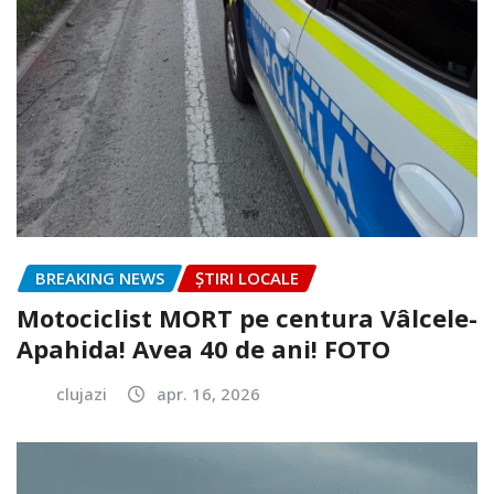
BREAKING NEWS
ȘTIRI LOCALE
Motociclist MORT pe centura Vâlcele-
Apahida! Avea 40 de ani! FOTO
clujazi
apr. 16, 2026