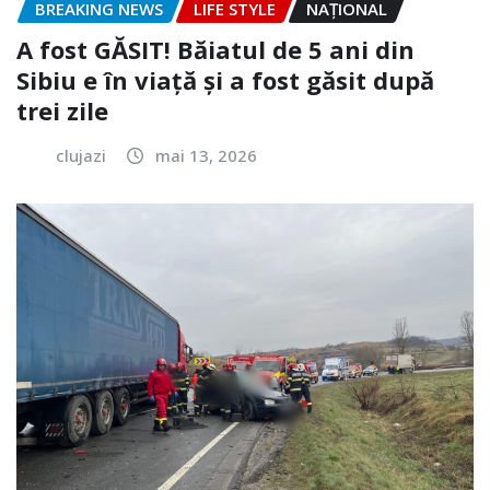
BREAKING NEWS
LIFE STYLE
NAŢIONAL
A fost GĂSIT! Băiatul de 5 ani din
Sibiu e în viață și a fost găsit după
trei zile
clujazi
mai 13, 2026