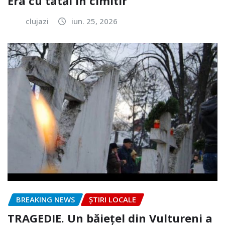
Era cu tatăl în cimitir
clujazi
iun. 25, 2026
BREAKING NEWS
ȘTIRI LOCALE
TRAGEDIE. Un băiețel din Vultureni a