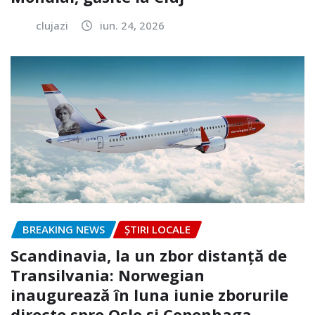
clujazi
iun. 24, 2026
BREAKING NEWS
ȘTIRI LOCALE
Scandinavia, la un zbor distanță de
Transilvania: Norwegian
inaugurează în luna iunie zborurile
directe spre Oslo și Copenhaga