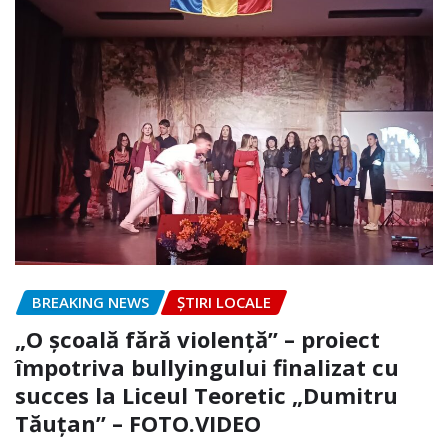
BREAKING NEWS
ȘTIRI LOCALE
„O școală fără violență” – proiect
împotriva bullyingului finalizat cu
succes la Liceul Teoretic „Dumitru
Tăuțan” – FOTO.VIDEO