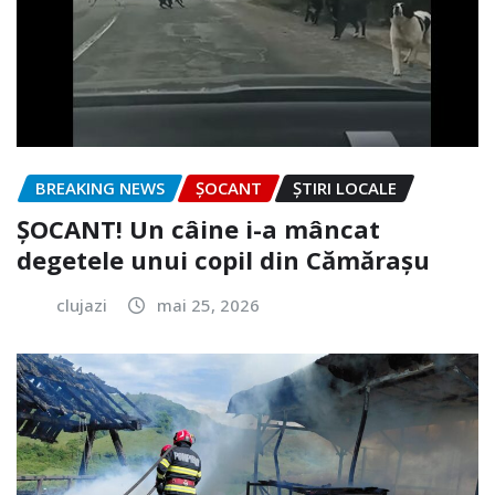
BREAKING NEWS
ȘOCANT
ȘTIRI LOCALE
ȘOCANT! Un câine i-a mâncat
degetele unui copil din Cămărașu
clujazi
mai 25, 2026