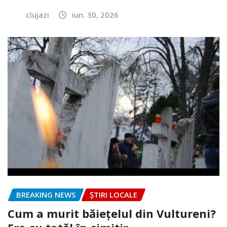
clujazi
iun. 30, 2026
BREAKING NEWS
ȘTIRI LOCALE
Cum a murit băiețelul din Vultureni?