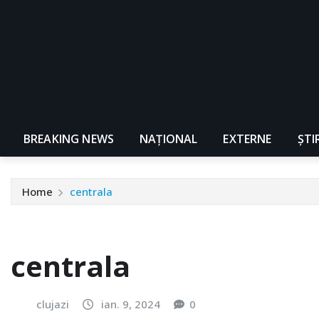
BREAKING NEWS
NAŢIONAL
EXTERNE
ȘTI
Home
centrala
centrala
clujazi
ian. 9, 2024
0