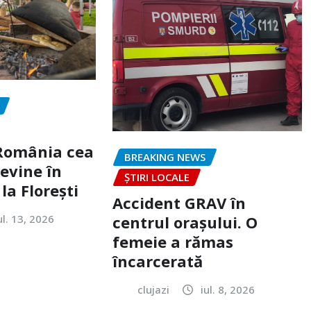
„România cea
BREAKING NEWS
evine în
ȘTIRI LOCALE
la Florești
Accident GRAV în
ul. 13, 2026
centrul orașului. O
femeie a rămas
încarcerată
clujazi
iul. 8, 2026