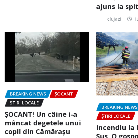
ajuns la spi
clujazi
i
BREAKING NEWS
ȘOCANT
ȘTIRI LOCALE
BREAKING NEWS
ȘOCANT! Un câine i-a
ȘTIRI LOCALE
mâncat degetele unui
Incendiu la
copil din Cămărașu
Sus. O gospo