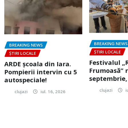
BREAKING NEWS
BREAKING NEWS
ȘTIRI LOCALE
ȘTIRI LOCALE
Festivalul 
ARDE școala din Iara.
Frumoasă” r
Pompierii intervin cu 5
septembrie, 
autospeciale!
clujazi
i
clujazi
iul. 16, 2026