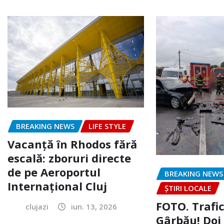
BREAKING NEWS
LIFE STYLE
Vacanță în Rhodos fără
escală: zboruri directe
de pe Aeroportul
BREAKING NEWS
Internațional Cluj
ȘTIRI LOCALE
FOTO. Trafi
clujazi
iun. 13, 2026
Gârbău! Doi