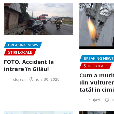
BREAKING NEWS
ȘTIRI LOCALE
BREAKING NEWS
FOTO. Accident la
ȘTIRI LOCALE
intrare în Gilău!
Cum a murit
clujazi
iun. 30, 2026
din Vulturen
tatăl în cimi
clujazi
i