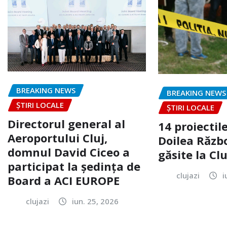
BREAKING NEWS
BREAKING NEWS
ȘTIRI LOCALE
ȘTIRI LOCALE
Directorul general al
14 proiectile
Aeroportului Cluj,
Doilea Răzb
domnul David Ciceo a
găsite la Clu
participat la ședința de
clujazi
i
Board a ACI EUROPE
clujazi
iun. 25, 2026