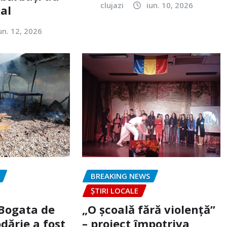
clujazi
iun. 10, 2026
tal
un. 12, 2026
BREAKING NEWS
ȘTIRI LOCALE
 Bogata de
„O școală fără violență”
dărie a fost
– proiect împotriva