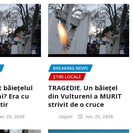
BREAKING NEWS
ȘTIRI LOCALE
 băiețelul
TRAGEDIE. Un băiețel
i? Era cu
din Vultureni a MURIT
tir
strivit de o cruce
un. 25, 2026
clujazi
iun. 25, 2026