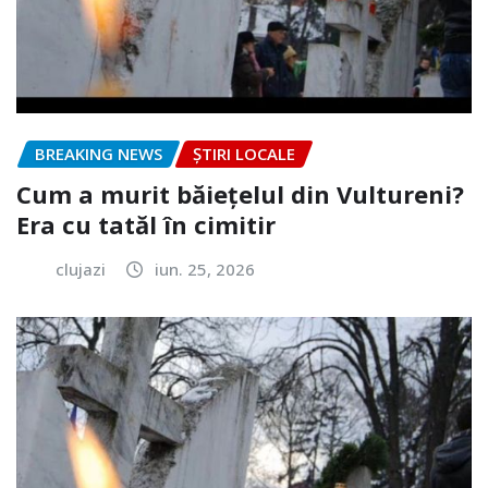
BREAKING NEWS
ȘTIRI LOCALE
Cum a murit băiețelul din Vultureni?
Era cu tatăl în cimitir
clujazi
iun. 25, 2026