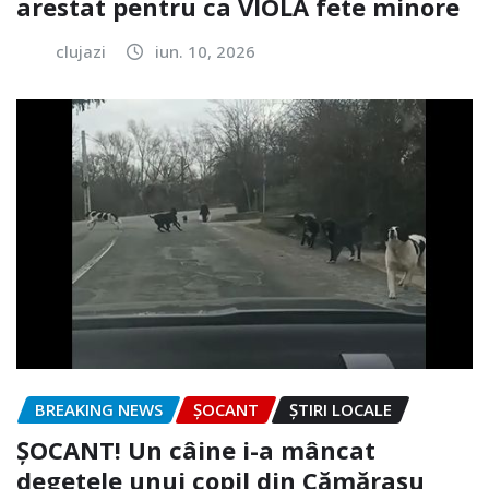
arestat pentru ca VIOLA fete minore
clujazi
iun. 10, 2026
BREAKING NEWS
ȘOCANT
ȘTIRI LOCALE
ȘOCANT! Un câine i-a mâncat
degetele unui copil din Cămărașu