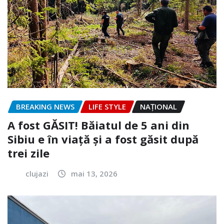
BREAKING NEWS
LIFE STYLE
NAŢIONAL
A fost GĂSIT! Băiatul de 5 ani din
Sibiu e în viață și a fost găsit după
trei zile
clujazi
mai 13, 2026