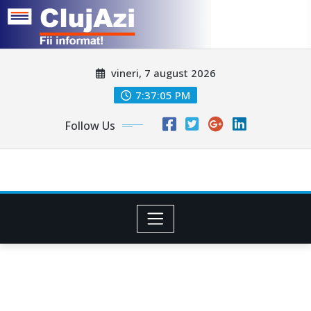
Skip
vineri, 7 august 2026
to
content
7:37:08 PM
Follow Us