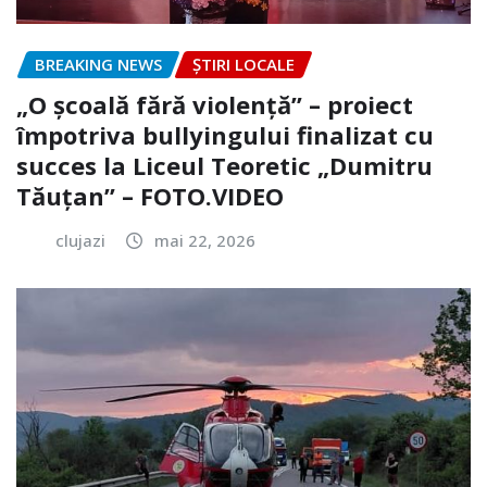
BREAKING NEWS
ȘTIRI LOCALE
„O școală fără violență” – proiect
împotriva bullyingului finalizat cu
succes la Liceul Teoretic „Dumitru
Tăuțan” – FOTO.VIDEO
clujazi
mai 22, 2026