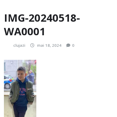
IMG-20240518-
WA0001
clujazi
mai 18, 2024
0