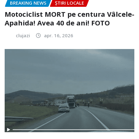
BREAKING NEWS
ȘTIRI LOCALE
Motociclist MORT pe centura Vâlcele-
Apahida! Avea 40 de ani! FOTO
clujazi
apr. 16, 2026