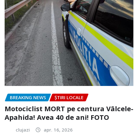
BREAKING NEWS
ȘTIRI LOCALE
Motociclist MORT pe centura Vâlcele-
Apahida! Avea 40 de ani! FOTO
clujazi
apr. 16, 2026