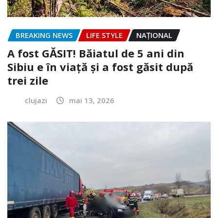
BREAKING NEWS
LIFE STYLE
NAŢIONAL
A fost GĂSIT! Băiatul de 5 ani din
Sibiu e în viață și a fost găsit după
trei zile
clujazi
mai 13, 2026