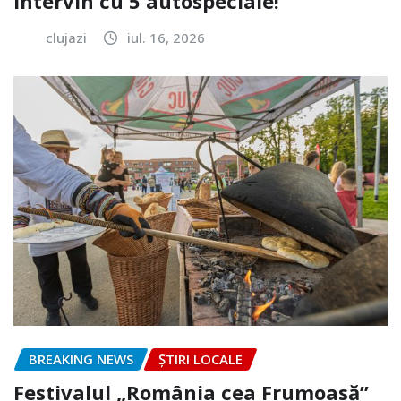
intervin cu 5 autospeciale!
clujazi
iul. 16, 2026
BREAKING NEWS
ȘTIRI LOCALE
Festivalul „România cea Frumoasă”