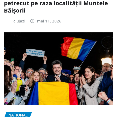
petrecut pe raza localității Muntele
Băișorii
clujazi
mai 11, 2026
NAŢIONAL