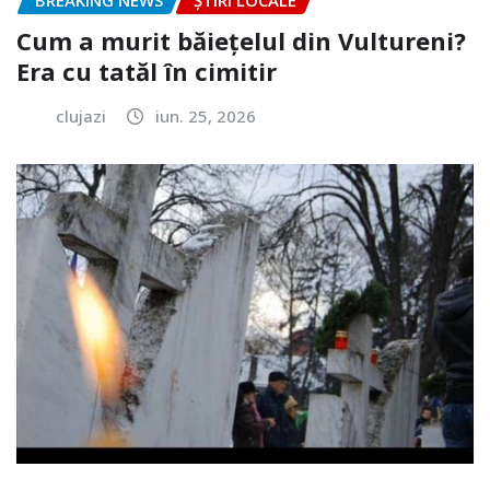
BREAKING NEWS
ȘTIRI LOCALE
Cum a murit băiețelul din Vultureni?
Era cu tatăl în cimitir
clujazi
iun. 25, 2026