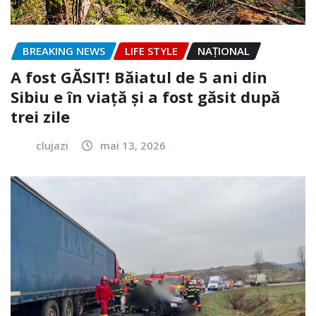
BREAKING NEWS
LIFE STYLE
NAŢIONAL
A fost GĂSIT! Băiatul de 5 ani din
Sibiu e în viață și a fost găsit după
trei zile
clujazi
mai 13, 2026