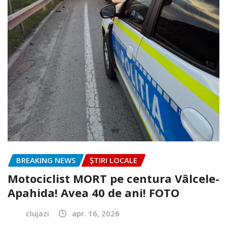
BREAKING NEWS
ȘTIRI LOCALE
Motociclist MORT pe centura Vâlcele-
Apahida! Avea 40 de ani! FOTO
clujazi
apr. 16, 2026