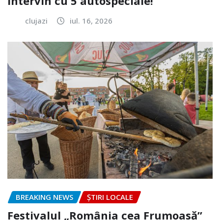
intervin cu 5 autospeciale!
clujazi
iul. 16, 2026
BREAKING NEWS
ȘTIRI LOCALE
Festivalul „România cea Frumoasă”