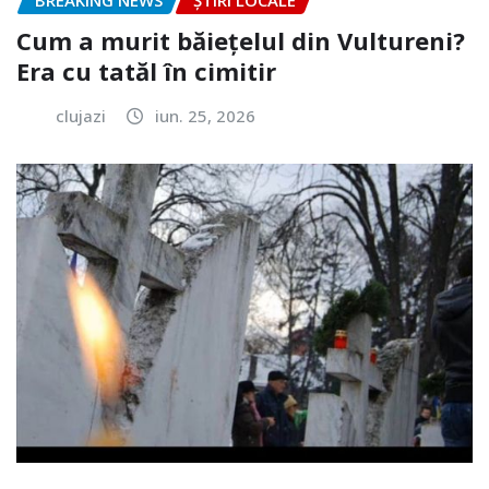
BREAKING NEWS
ȘTIRI LOCALE
Cum a murit băiețelul din Vultureni?
Era cu tatăl în cimitir
clujazi
iun. 25, 2026