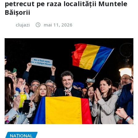
petrecut pe raza localității Muntele
Băișorii
clujazi
mai 11, 2026
NAŢIONAL