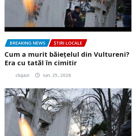
BREAKING NEWS
ȘTIRI LOCALE
Cum a murit băiețelul din Vultureni?
Era cu tatăl în cimitir
clujazi
iun. 25, 2026