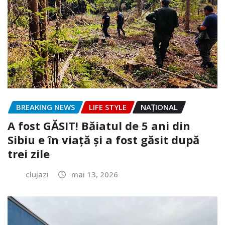
BREAKING NEWS
LIFE STYLE
NAŢIONAL
A fost GĂSIT! Băiatul de 5 ani din
Sibiu e în viață și a fost găsit după
trei zile
clujazi
mai 13, 2026