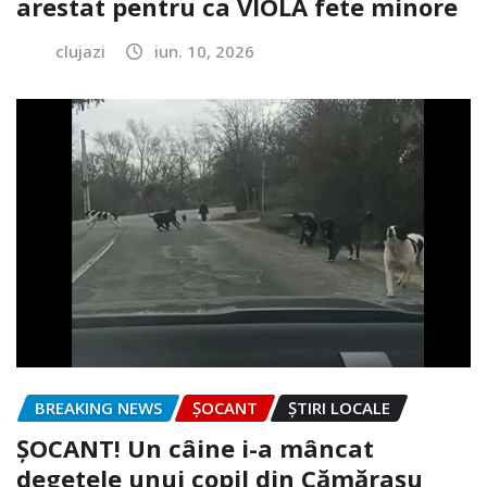
arestat pentru ca VIOLA fete minore
clujazi
iun. 10, 2026
BREAKING NEWS
ȘOCANT
ȘTIRI LOCALE
ȘOCANT! Un câine i-a mâncat
degetele unui copil din Cămărașu