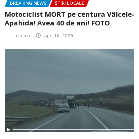
BREAKING NEWS
ȘTIRI LOCALE
Motociclist MORT pe centura Vâlcele-
Apahida! Avea 40 de ani! FOTO
clujazi
apr. 16, 2026