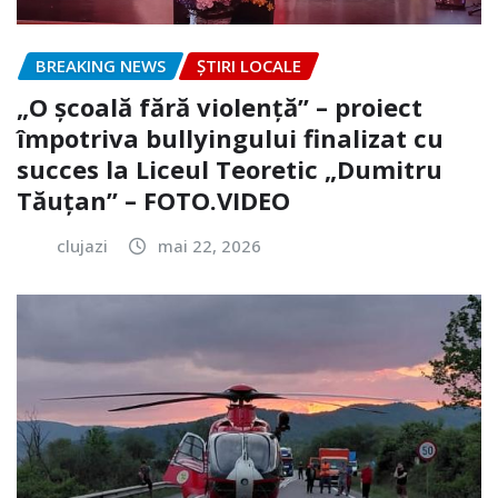
BREAKING NEWS
ȘTIRI LOCALE
„O școală fără violență” – proiect
împotriva bullyingului finalizat cu
succes la Liceul Teoretic „Dumitru
Tăuțan” – FOTO.VIDEO
clujazi
mai 22, 2026