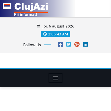
Skip
joi, 6 august 2026
to
content
2:06:45 AM
Follow Us