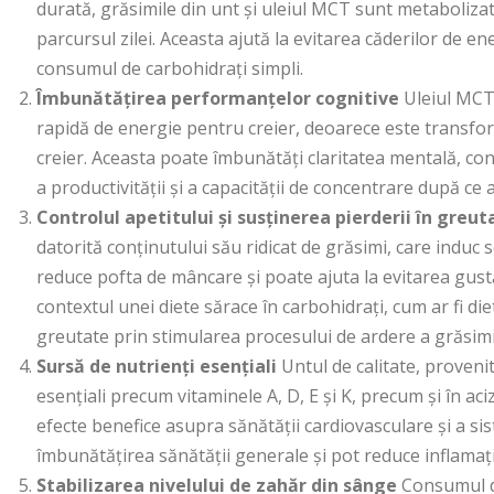
durată, grăsimile din unt și uleiul MCT sunt metaboliza
parcursul zilei. Aceasta ajută la evitarea căderilor de 
consumul de carbohidrați simpli.
Îmbunătățirea performanțelor cognitive
Uleiul MCT,
rapidă de energie pentru creier, deoarece este transfor
creier. Aceasta poate îmbunătăți claritatea mentală, c
a productivității și a capacității de concentrare după ce a
Controlul apetitului și susținerea pierderii în greut
datorită conținutului său ridicat de grăsimi, care indu
reduce pofta de mâncare și poate ajuta la evitarea gust
contextul unei diete sărace în carbohidrați, cum ar fi d
greutate prin stimularea procesului de ardere a grăsimi
Sursă de nutrienți esențiali
Untul de calitate, provenit
esențiali precum vitaminele A, D, E și K, precum și în aci
efecte benefice asupra sănătății cardiovasculare și a si
îmbunătățirea sănătății generale și pot reduce inflamaț
Stabilizarea nivelului de zahăr din sânge
Consumul de