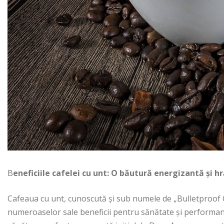
B
eneficiile cafelei cu unt: O băutură energizantă și h
Cafeaua cu unt, cunoscută și sub numele de „Bulletproof C
numeroaselor sale beneficii pentru sănătate și performan