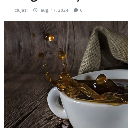
clujazi
aug. 17, 2024
0