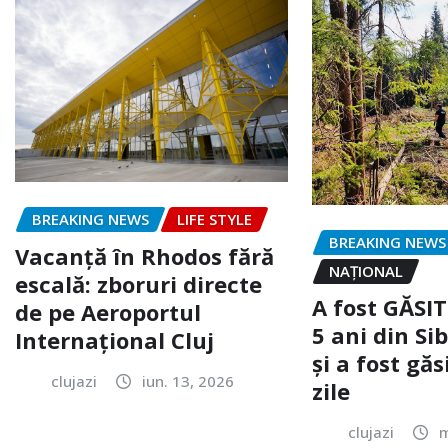
BREAKING NEWS
LIFE STYLE
BREAKING NEWS
Vacanță în Rhodos fără
NAŢIONAL
escală: zboruri directe
A fost GĂSIT
de pe Aeroportul
5 ani din Sib
Internațional Cluj
și a fost găs
clujazi
iun. 13, 2026
zile
clujazi
m