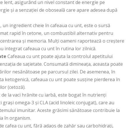
te lent, asigurând un nivel constant de energie pe
energie și a senzației de oboseală care apare adesea după
 un ingredient cheie în cafeaua cu unt, este o sursă
mat rapid în cetone, un combustibil alternativ pentru
oncentrarea și memoria. Mulți oameni raportează o creștere
u integrat cafeaua cu unt în rutina lor zilnică.
ate
Cafeaua cu unt poate ajuta la controlul apetitului
c senzația de sațietate. Consumată dimineața, aceasta poate
ărilor nesănătoase pe parcursul zilei. De asemenea, în
ieta ketogenică, cafeaua cu unt poate susține pierderea în
lor (cetoză).
 de la vaci hrănite cu iarbă, este bogat în nutrienți
zi grași omega-3 și CLA (acid linoleic conjugat), care au
stemului imunitar. Aceste grăsimi sănătoase contribuie la
ia în organism.
 cafea cu unt, fără adaos de zahăr sau carbohidrați,