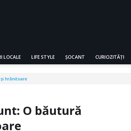
RI LOCALE
LIFE STYLE
ȘOCANT
CURIOZITĂȚI
 și hrănitoare
 unt: O băutură
oare