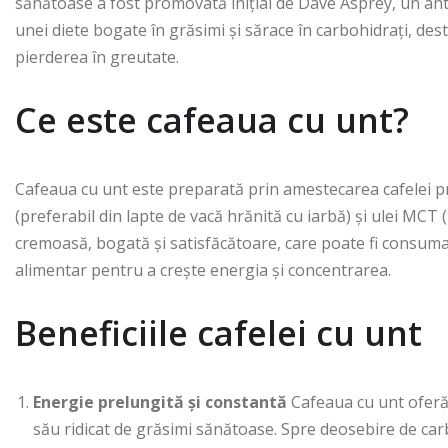
sănătoase a fost promovată inițial de Dave Asprey, un antr
unei diete bogate în grăsimi și sărace în carbohidrați, des
pierderea în greutate.
Ce este cafeaua cu unt?
Cafeaua cu unt este preparată prin amestecarea cafelei p
(preferabil din lapte de vacă hrănită cu iarbă) și ulei MCT 
cremoasă, bogată și satisfăcătoare, care poate fi consuma
alimentar pentru a crește energia și concentrarea.
Beneficiile cafelei cu unt
Energie prelungită și constantă
Cafeaua cu unt oferă 
său ridicat de grăsimi sănătoase. Spre deosebire de car