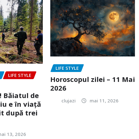
LIFE STYLE
LIFE STYLE
Horoscopul zilei – 11 Mai
2026
! Băiatul de
clujazi
mai 11, 2026
iu e în viață
it după trei
ai 13, 2026