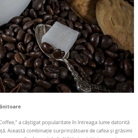
rănitoare
offee,” a câștigat popularitate în întreaga lume datorită
ță. Această combinație surprinzătoare de cafea și grăsimi