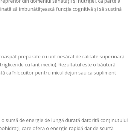
eprenor din domeniul sănătății și nutriției, ca parte a
tinată să îmbunătățească funcția cognitivă și să susțină
roaspăt preparate cu unt nesărat de calitate superioară
(trigliceride cu lanț mediu). Rezultatul este o băutură
tă ca înlocuitor pentru micul dejun sau ca supliment
o sursă de energie de lungă durată datorită conținutului
bohidrați, care oferă o energie rapidă dar de scurtă