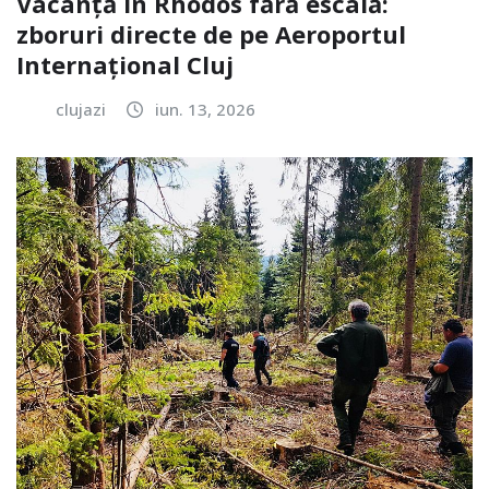
Vacanță în Rhodos fără escală:
zboruri directe de pe Aeroportul
Internațional Cluj
clujazi
iun. 13, 2026