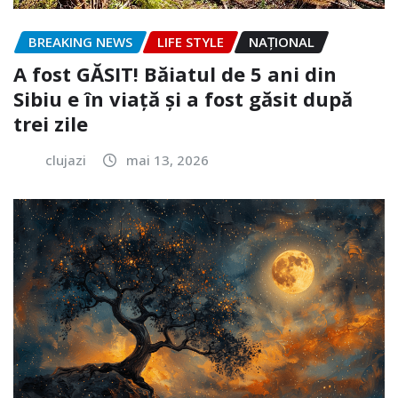
BREAKING NEWS
LIFE STYLE
NAŢIONAL
A fost GĂSIT! Băiatul de 5 ani din
Sibiu e în viață și a fost găsit după
trei zile
clujazi
mai 13, 2026