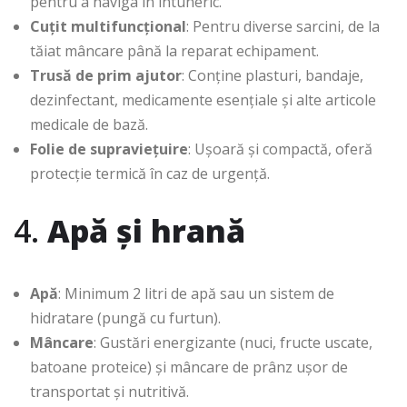
pentru a naviga în întuneric.
Cuțit multifuncțional
: Pentru diverse sarcini, de la
tăiat mâncare până la reparat echipament.
Trusă de prim ajutor
: Conține plasturi, bandaje,
dezinfectant, medicamente esențiale și alte articole
medicale de bază.
Folie de supraviețuire
: Ușoară și compactă, oferă
protecție termică în caz de urgență.
4.
Apă și hrană
Apă
: Minimum 2 litri de apă sau un sistem de
hidratare (pungă cu furtun).
Mâncare
: Gustări energizante (nuci, fructe uscate,
batoane proteice) și mâncare de prânz ușor de
transportat și nutritivă.