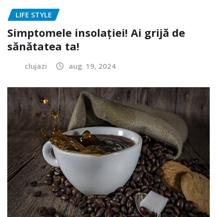
LIFE STYLE
Simptomele insolației! Ai grijă de
sănătatea ta!
clujazi
aug. 19, 2024