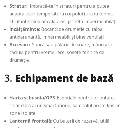
Straturi
: Imbracă-te în straturi pentru a putea
adapta ușor temperatura corpului (tricou tehnic,
strat intermediar călduros, jachetă impermeabilă).
Încălțăminte
: Bocanci de drumeție cu talpă
antiderapantă, impermeabili și bine ventilați.
Accesorii
: Șapcă sau pălărie de soare, mănuși și
căciulă pentru vreme rece, șosete tehnice de
drumeție.
3.
Echipament de bază
Harta și busola/GPS
: Esențiale pentru orientare,
chiar dacă ai un smartphone, semnalul poate lipsi în
zone izolate.
Lanternă frontală
: Cu baterii de rezervă, utilă