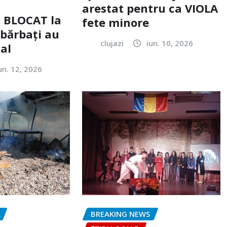
arestat pentru ca VIOLA
c BLOCAT la
fete minore
 bărbați au
clujazi
iun. 10, 2026
tal
un. 12, 2026
BREAKING NEWS