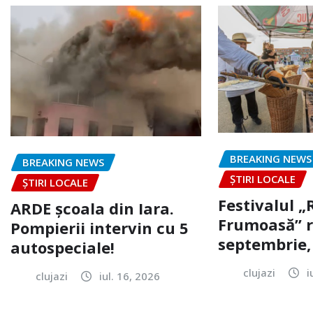
BREAKING NEWS
BREAKING NEWS
ȘTIRI LOCALE
ȘTIRI LOCALE
Festivalul 
ARDE școala din Iara.
Frumoasă” r
Pompierii intervin cu 5
septembrie, 
autospeciale!
clujazi
i
clujazi
iul. 16, 2026