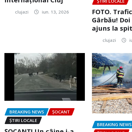
ȘTIRI LOCALE
FOTO. Trafi
clujazi
iun. 13, 2026
Gârbău! Doi
ajuns la spi
clujazi
i
BREAKING NEWS
ȘOCANT
ȘTIRI LOCALE
BREAKING NEWS
ȘOCANT! Un câine i-a