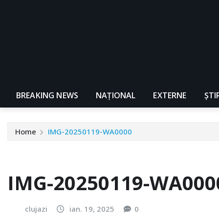
BREAKING NEWS
NAŢIONAL
EXTERNE
ȘTI
Home
IMG-20250119-WA0000
IMG-20250119-WA000
clujazi
ian. 19, 2025
0