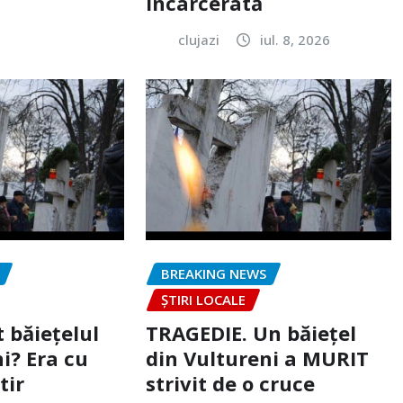
încarcerată
clujazi
iul. 8, 2026
BREAKING NEWS
ȘTIRI LOCALE
 băiețelul
TRAGEDIE. Un băiețel
i? Era cu
din Vultureni a MURIT
tir
strivit de o cruce