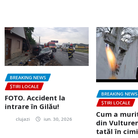
BREAKING NEWS
ȘTIRI LOCALE
BREAKING NEWS
FOTO. Accident la
ȘTIRI LOCALE
intrare în Gilău!
Cum a murit
clujazi
iun. 30, 2026
din Vulturen
tatăl în cimi