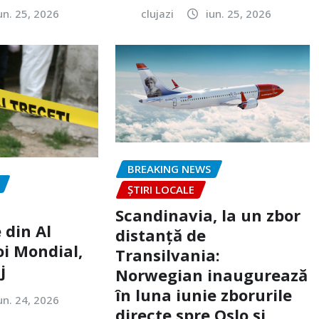
un. 25, 2026
clujazi
iun. 25, 2026
BREAKING NEWS
ȘTIRI LOCALE
Scandinavia, la un zbor
 din Al
distanță de
oi Mondial,
Transilvania:
j
Norwegian inaugurează
în luna iunie zborurile
un. 24, 2026
directe spre Oslo și