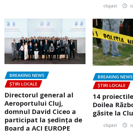
clujazi
i
BREAKING NEWS
BREAKING NEWS
ȘTIRI LOCALE
ȘTIRI LOCALE
Directorul general al
14 proiectile
Aeroportului Cluj,
Doilea Răzb
domnul David Ciceo a
găsite la Clu
participat la ședința de
clujazi
i
Board a ACI EUROPE