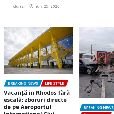
clujazi
iun. 25, 2026
BREAKING NEWS
LIFE STYLE
Vacanță în Rhodos fără
escală: zboruri directe
de pe Aeroportul
BREAKING NEWS
Internațional Cluj