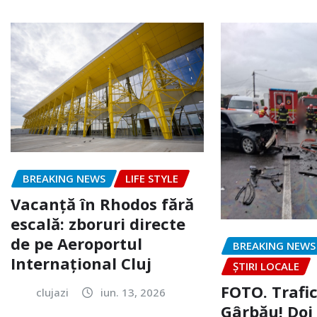
BREAKING NEWS
LIFE STYLE
Vacanță în Rhodos fără
escală: zboruri directe
de pe Aeroportul
BREAKING NEWS
Internațional Cluj
ȘTIRI LOCALE
FOTO. Trafi
clujazi
iun. 13, 2026
Gârbău! Doi