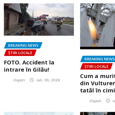
BREAKING NEWS
ȘTIRI LOCALE
BREAKING NEWS
FOTO. Accident la
ȘTIRI LOCALE
intrare în Gilău!
Cum a murit
clujazi
iun. 30, 2026
din Vulturen
tatăl în cimi
clujazi
i