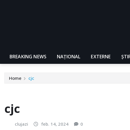
BREAKING NEWS
NAŢIONAL
EXTERNE
ȘTI
Home
cjc
cjc
clujazi
feb. 14, 2024
0