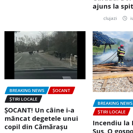
ajuns la spi
clujazi
i
BREAKING NEWS
ȘOCANT
ȘTIRI LOCALE
BREAKING NEWS
ȘOCANT! Un câine i-a
ȘTIRI LOCALE
mâncat degetele unui
Incendiu la
copil din Cămărașu
Sus. O gospo