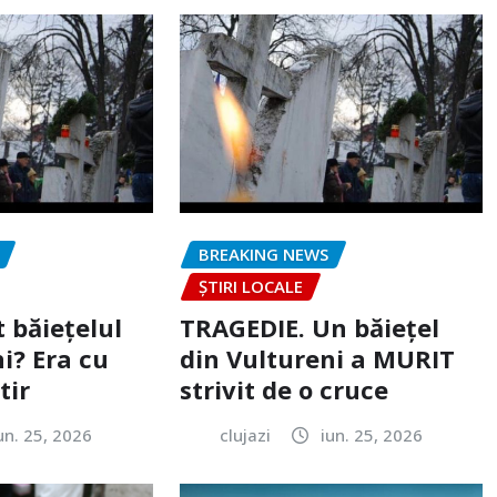
BREAKING NEWS
ȘTIRI LOCALE
 băiețelul
TRAGEDIE. Un băiețel
i? Era cu
din Vultureni a MURIT
tir
strivit de o cruce
un. 25, 2026
clujazi
iun. 25, 2026