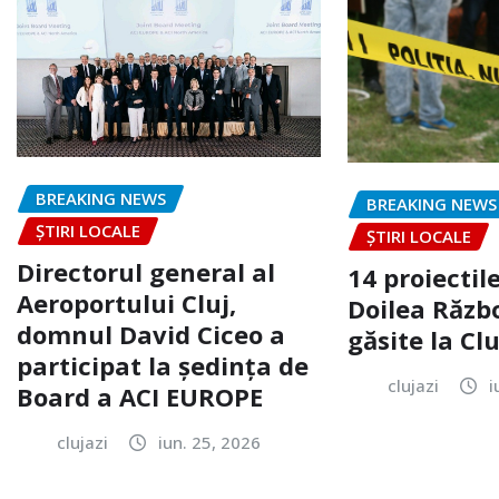
BREAKING NEWS
BREAKING NEWS
ȘTIRI LOCALE
ȘTIRI LOCALE
Directorul general al
14 proiectile
Aeroportului Cluj,
Doilea Răzb
domnul David Ciceo a
găsite la Clu
participat la ședința de
clujazi
i
Board a ACI EUROPE
clujazi
iun. 25, 2026