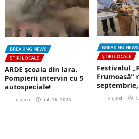
BREAKING NEWS
BREAKING NEWS
ȘTIRI LOCALE
ȘTIRI LOCALE
Festivalul 
ARDE școala din Iara.
Frumoasă” r
Pompierii intervin cu 5
septembrie, 
autospeciale!
clujazi
i
clujazi
iul. 16, 2026