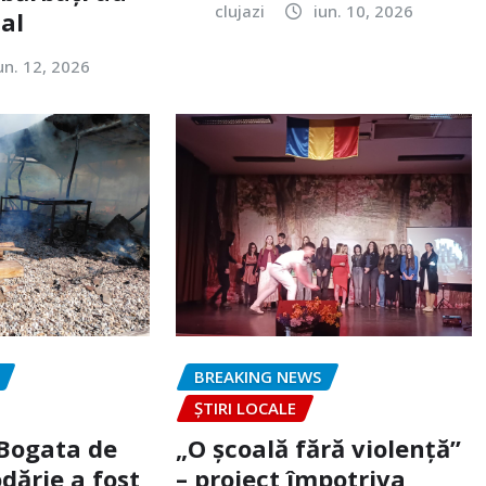
clujazi
iun. 10, 2026
tal
un. 12, 2026
BREAKING NEWS
ȘTIRI LOCALE
 Bogata de
„O școală fără violență”
dărie a fost
– proiect împotriva