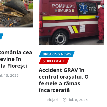
„România cea
BREAKING NEWS
evine în
ȘTIRI LOCALE
la Florești
Accident GRAV în
ul. 13, 2026
centrul orașului. O
femeie a rămas
încarcerată
clujazi
iul. 8, 2026