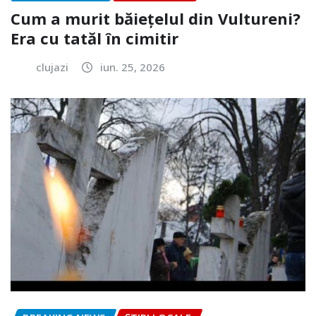
Cum a murit băiețelul din Vultureni?
Era cu tatăl în cimitir
clujazi
iun. 25, 2026