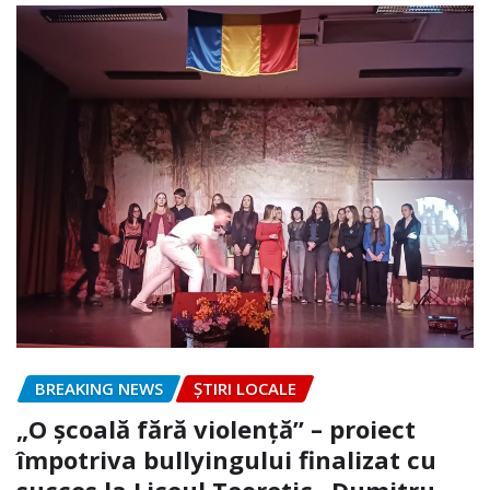
BREAKING NEWS
ȘTIRI LOCALE
„O școală fără violență” – proiect
împotriva bullyingului finalizat cu
succes la Liceul Teoretic „Dumitru