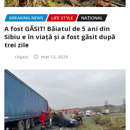
BREAKING NEWS
LIFE STYLE
NAŢIONAL
A fost GĂSIT! Băiatul de 5 ani din
Sibiu e în viață și a fost găsit după
trei zile
clujazi
mai 13, 2026