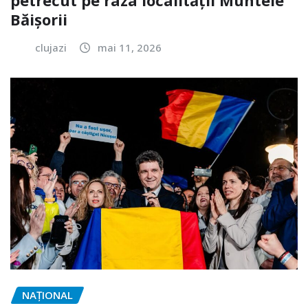
petrecut pe raza localității Muntele
Băișorii
clujazi
mai 11, 2026
NAŢIONAL