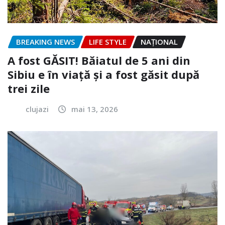
BREAKING NEWS
LIFE STYLE
NAŢIONAL
A fost GĂSIT! Băiatul de 5 ani din
Sibiu e în viață și a fost găsit după
trei zile
clujazi
mai 13, 2026