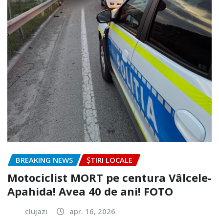
BREAKING NEWS
ȘTIRI LOCALE
Motociclist MORT pe centura Vâlcele-
Apahida! Avea 40 de ani! FOTO
clujazi
apr. 16, 2026