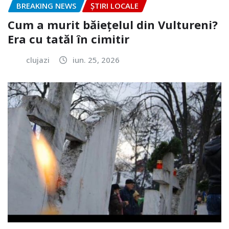
BREAKING NEWS
ȘTIRI LOCALE
Cum a murit băiețelul din Vultureni?
Era cu tatăl în cimitir
clujazi
iun. 25, 2026