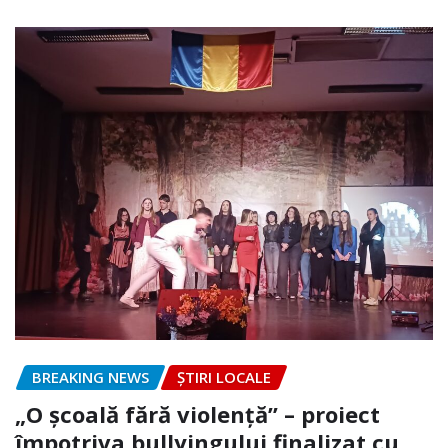
BREAKING NEWS
ȘTIRI LOCALE
„O școală fără violență” – proiect
împotriva bullyingului finalizat cu