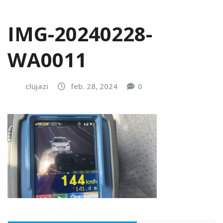
IMG-20240228-
WA0011
clujazi
feb. 28, 2024
0