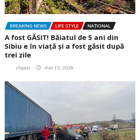
BREAKING NEWS
LIFE STYLE
NAŢIONAL
A fost GĂSIT! Băiatul de 5 ani din
Sibiu e în viață și a fost găsit după
trei zile
clujazi
mai 13, 2026