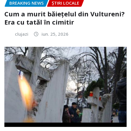
BREAKING NEWS
ȘTIRI LOCALE
Cum a murit băiețelul din Vultureni?
Era cu tatăl în cimitir
clujazi
iun. 25, 2026