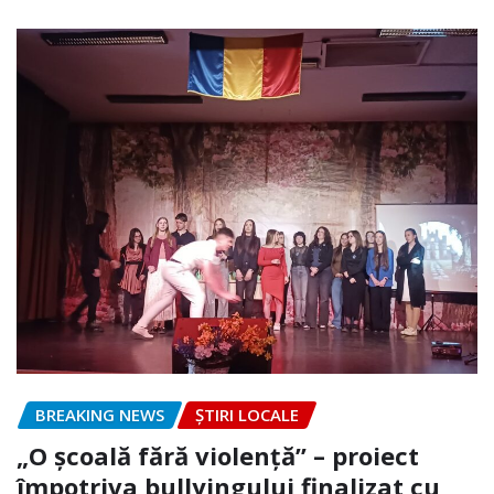
BREAKING NEWS
ȘTIRI LOCALE
„O școală fără violență” – proiect
împotriva bullyingului finalizat cu