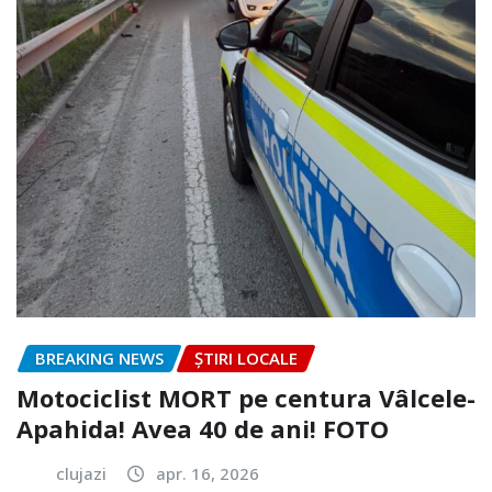
BREAKING NEWS
ȘTIRI LOCALE
Motociclist MORT pe centura Vâlcele-
Apahida! Avea 40 de ani! FOTO
clujazi
apr. 16, 2026