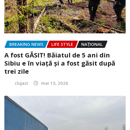
BREAKING NEWS
LIFE STYLE
NAŢIONAL
A fost GĂSIT! Băiatul de 5 ani din
Sibiu e în viață și a fost găsit după
trei zile
clujazi
mai 13, 2026