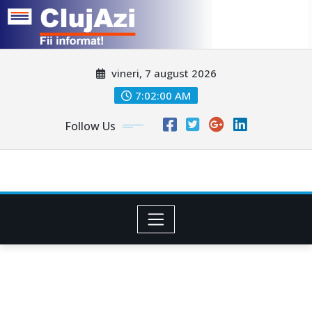
Skip
vineri, 7 august 2026
to
content
7:02:02 AM
Follow Us