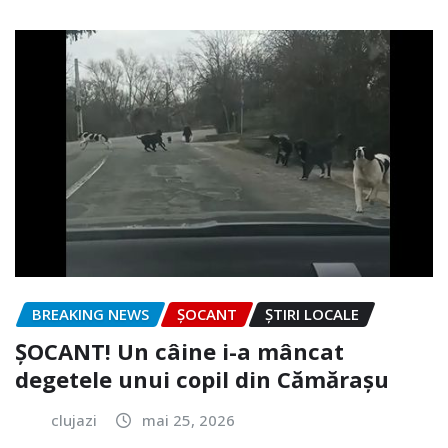
BREAKING NEWS
ȘOCANT
ȘTIRI LOCALE
ȘOCANT! Un câine i-a mâncat
degetele unui copil din Cămărașu
clujazi
mai 25, 2026