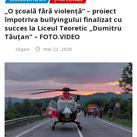
„O școală fără violență” – proiect
împotriva bullyingului finalizat cu
succes la Liceul Teoretic „Dumitru
Tăuțan” – FOTO.VIDEO
clujazi
mai 22, 2026