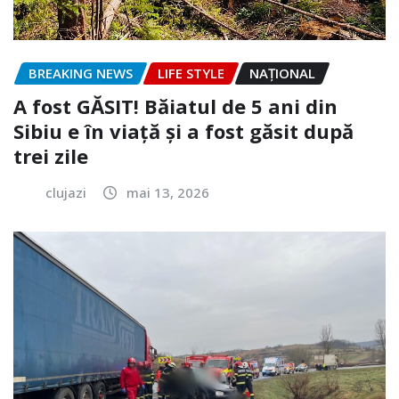
BREAKING NEWS
LIFE STYLE
NAŢIONAL
A fost GĂSIT! Băiatul de 5 ani din
Sibiu e în viață și a fost găsit după
trei zile
clujazi
mai 13, 2026