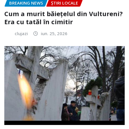
BREAKING NEWS
ȘTIRI LOCALE
Cum a murit băiețelul din Vultureni?
Era cu tatăl în cimitir
clujazi
iun. 25, 2026