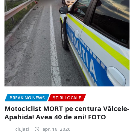
BREAKING NEWS
ȘTIRI LOCALE
Motociclist MORT pe centura Vâlcele-
Apahida! Avea 40 de ani! FOTO
clujazi
apr. 16, 2026