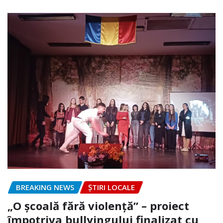
BREAKING NEWS
ȘTIRI LOCALE
„O școală fără violență” – proiect
împotriva bullyingului finalizat cu