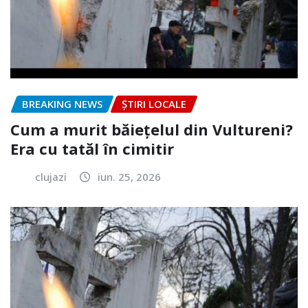
BREAKING NEWS
ȘTIRI LOCALE
Cum a murit băiețelul din Vultureni?
Era cu tatăl în cimitir
clujazi
iun. 25, 2026