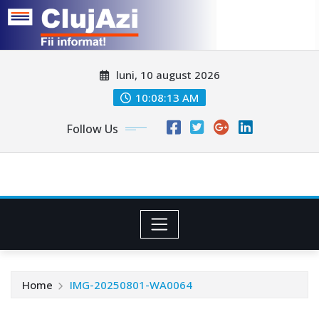
Skip
luni, 10 august 2026
to
content
10:08:15 AM
Follow Us
Home
IMG-20250801-WA0064