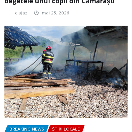
degetele unui copil din Cămărașu
clujazi
mai 25, 2026
BREAKING NEWS
ȘTIRI LOCALE