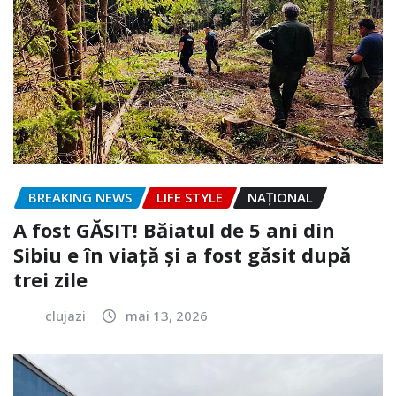
BREAKING NEWS
LIFE STYLE
NAŢIONAL
A fost GĂSIT! Băiatul de 5 ani din
Sibiu e în viață și a fost găsit după
trei zile
clujazi
mai 13, 2026