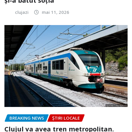
și-a bătut soția
clujazi
mai 11, 2026
BREAKING NEWS
ȘTIRI LOCALE
Clujul va avea tren metropolitan.