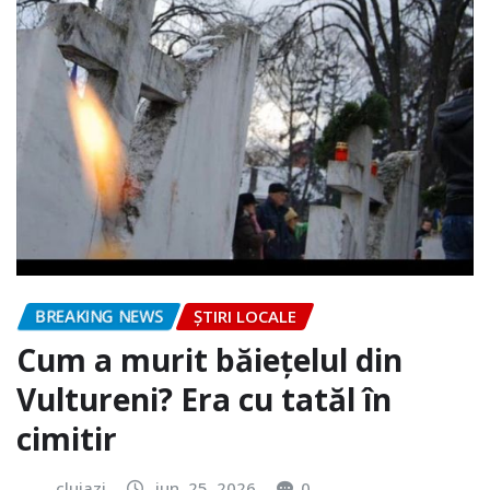
BREAKING NEWS
ȘTIRI LOCALE
Cum a murit băiețelul din
Vultureni? Era cu tatăl în
cimitir
clujazi
iun. 25, 2026
0