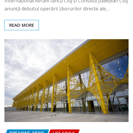
Internațional Avram Iancu Cluj și Consiliul Județean Cluj
anunță debutul operării zborurilor directe ale…
READ MORE