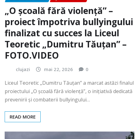
„O școală fără violență” –
proiect împotriva bullyingului
finalizat cu succes la Liceul
Teoretic „Dumitru Tăuțan” –
FOTO.VIDEO
clujazi
mai 22, 2026
0
Liceul Teoretic „Dumitru Tăuțan” a marcat astăzi finalul
proiectului „O școală fără violență”, o inițiativă dedicată
prevenirii și combaterii bullyingului…
READ MORE