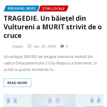
BREAKING NEWS
ȘTIRI LOCALE
TRAGEDIE. Un băiețel din
Vultureni a MURIT strivit de o
cruce
clujazi
iun. 25, 2026
0
Un echipaj SMURD de terapie intensivă mobilă din
cadrul Detașamentului 2 Cluj-Napoca a intervenit, în
urmă cu puține momente în…
READ MORE