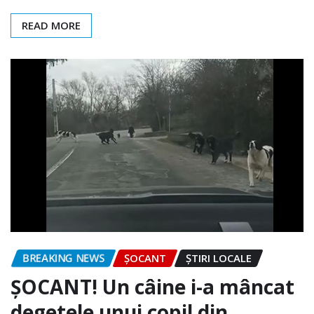
READ MORE
BREAKING NEWS
ȘOCANT
ȘTIRI LOCALE
ȘOCANT! Un câine i-a mâncat
degetele unui copil din