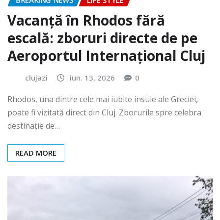
BREAKING NEWS
LIFE STYLE
Vacanță în Rhodos fără
escală: zboruri directe de pe
Aeroportul Internațional Cluj
clujazi
iun. 13, 2026
0
Rhodos, una dintre cele mai iubite insule ale Greciei,
poate fi vizitată direct din Cluj. Zborurile spre celebra
destinație de…
READ MORE