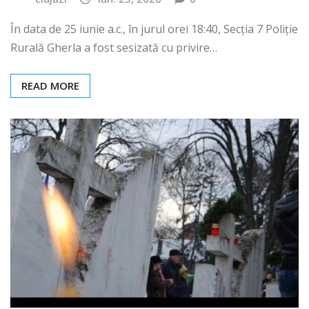
În data de 25 iunie a.c., în jurul orei 18:40, Secția 7 Poliție
Rurală Gherla a fost sesizată cu privire…
READ MORE