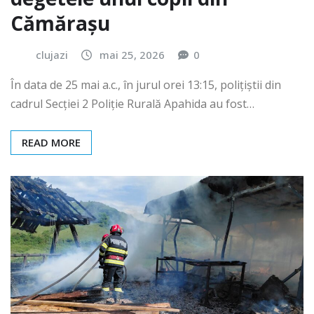
Cămărașu
clujazi
mai 25, 2026
0
În data de 25 mai a.c., în jurul orei 13:15, polițiștii din
cadrul Secției 2 Poliție Rurală Apahida au fost…
READ MORE