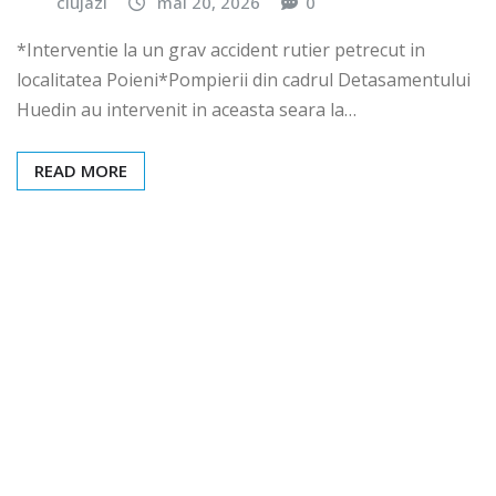
clujazi
mai 20, 2026
0
*Interventie la un grav accident rutier petrecut in
localitatea Poieni*Pompierii din cadrul Detasamentului
Huedin au intervenit in aceasta seara la…
READ MORE