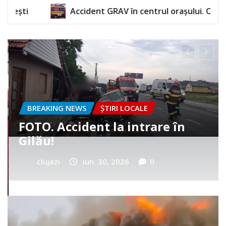
nt GRAV în centrul orașului. O femeie a rămas încarcerat
BREAKING NEWS
ȘTIRI LOCALE
Cum a murit băiețelul din
Vultureni? Era cu tatăl în
cimitir
clujazi
iun. 25, 2026
0