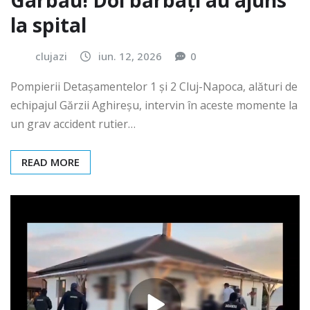
Gârbău! Doi bărbați au ajuns
la spital
clujazi
iun. 12, 2026
0
Pompierii Detașamentelor 1 și 2 Cluj-Napoca, alături de
echipajul Gărzii Aghireșu, intervin în aceste momente la
un grav accident rutier…
READ MORE