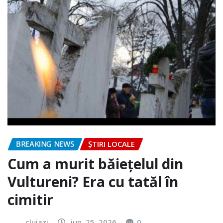
BREAKING NEWS
ȘTIRI LOCALE
Cum a murit băiețelul din
Vultureni? Era cu tatăl în
cimitir
clujazi
iun. 25, 2026
0