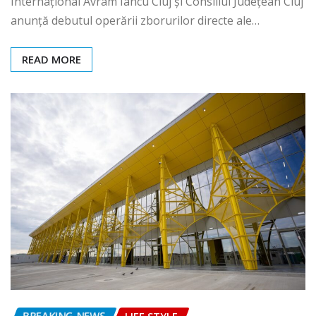
Internațional Avram Iancu Cluj și Consiliul Județean Cluj
anunță debutul operării zborurilor directe ale…
READ MORE