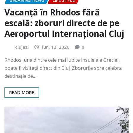
BREAKING NEWS
LIFE STYLE
Vacanță în Rhodos fără
escală: zboruri directe de pe
Aeroportul Internațional Cluj
clujazi
iun. 13, 2026
0
Rhodos, una dintre cele mai iubite insule ale Greciei,
poate fi vizitată direct din Cluj. Zborurile spre celebra
destinație de…
READ MORE