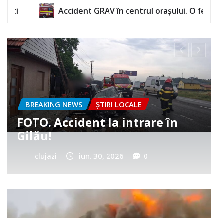
RAV în centrul orașului. O femeie a rămas încarcerată
BREAKING NEWS
ȘTIRI LOCALE
Cum a murit băiețelul din
Vultureni? Era cu tatăl în
cimitir
clujazi
iun. 25, 2026
0