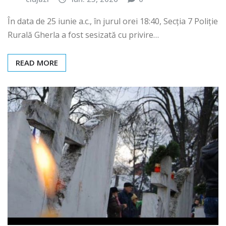
În data de 25 iunie a.c., în jurul orei 18:40, Secția 7 Poliție
Rurală Gherla a fost sesizată cu privire…
READ MORE