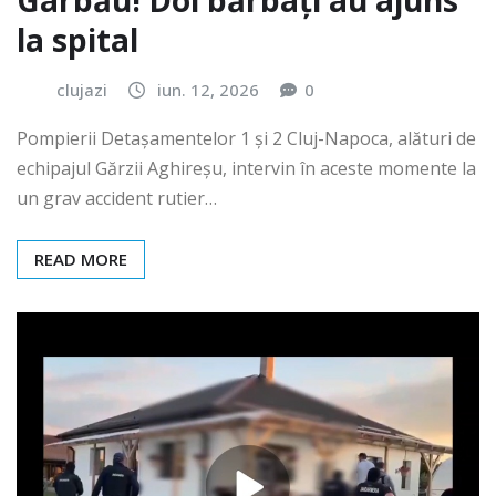
Gârbău! Doi bărbați au ajuns
la spital
clujazi
iun. 12, 2026
0
Pompierii Detașamentelor 1 și 2 Cluj-Napoca, alături de
echipajul Gărzii Aghireșu, intervin în aceste momente la
un grav accident rutier…
READ MORE