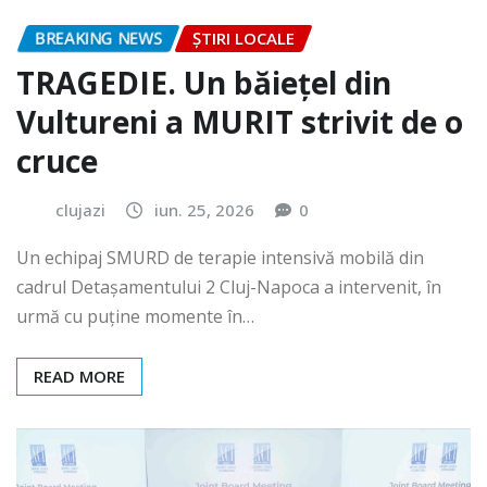
BREAKING NEWS
ȘTIRI LOCALE
TRAGEDIE. Un băiețel din
Vultureni a MURIT strivit de o
cruce
clujazi
iun. 25, 2026
0
Un echipaj SMURD de terapie intensivă mobilă din
cadrul Detașamentului 2 Cluj-Napoca a intervenit, în
urmă cu puține momente în…
READ MORE