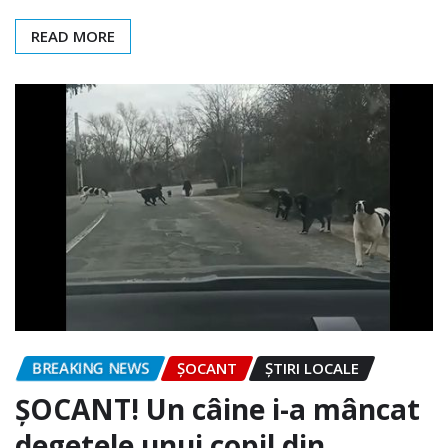
READ MORE
BREAKING NEWS
ȘOCANT
ȘTIRI LOCALE
ȘOCANT! Un câine i-a mâncat
degetele unui copil din