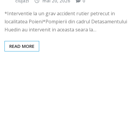
clujazi
mai 20, 2026
0
*Interventie la un grav accident rutier petrecut in
localitatea Poieni*Pompierii din cadrul Detasamentului
Huedin au intervenit in aceasta seara la…
READ MORE