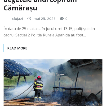
Cămărașu
clujazi
mai 25, 2026
0
În data de 25 mai a.c., în jurul orei 13:15, polițiștii din
cadrul Secției 2 Poliție Rurală Apahida au fost…
READ MORE