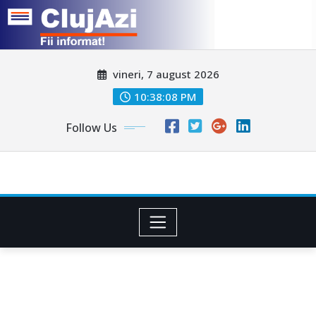
Skip
vineri, 7 august 2026
to
content
10:38:11 PM
Follow Us