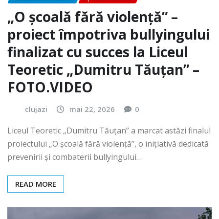
„O școală fără violență” –
proiect împotriva bullyingului
finalizat cu succes la Liceul
Teoretic „Dumitru Tăuțan” –
FOTO.VIDEO
clujazi
mai 22, 2026
0
Liceul Teoretic „Dumitru Tăuțan” a marcat astăzi finalul
proiectului „O școală fără violență”, o inițiativă dedicată
prevenirii și combaterii bullyingului…
READ MORE