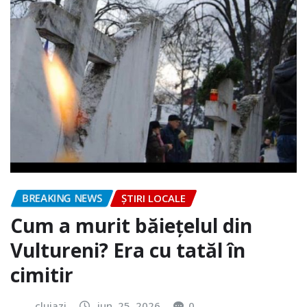
BREAKING NEWS
ȘTIRI LOCALE
Cum a murit băiețelul din
Vultureni? Era cu tatăl în
cimitir
clujazi
iun. 25, 2026
0