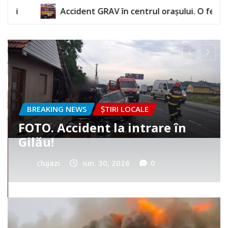
RAV în centrul orașului. O femeie a rămas încarcerată
BREAKING NEWS
ȘTIRI LOCALE
Cum a murit băiețelul din
Vultureni? Era cu tatăl în
cimitir
clujazi
iun. 25, 2026
0