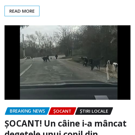
READ MORE
BREAKING NEWS
ȘOCANT
ȘTIRI LOCALE
ȘOCANT! Un câine i-a mâncat
degetele unui copil din