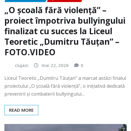
„O școală fără violență” –
proiect împotriva bullyingului
finalizat cu succes la Liceul
Teoretic „Dumitru Tăuțan” –
FOTO.VIDEO
clujazi
mai 22, 2026
0
Liceul Teoretic „Dumitru Tăuțan” a marcat astăzi finalul
proiectului „O școală fără violență”, o inițiativă dedicată
prevenirii și combaterii bullyingului…
READ MORE