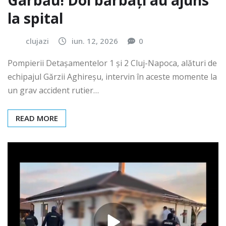
Gârbău! Doi bărbați au ajuns
la spital
clujazi
iun. 12, 2026
0
Pompierii Detașamentelor 1 și 2 Cluj-Napoca, alături de
echipajul Gărzii Aghireșu, intervin în aceste momente la
un grav accident rutier…
READ MORE