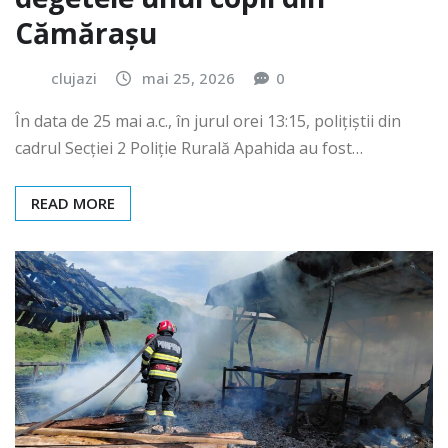
Cămărașu
clujazi
mai 25, 2026
0
În data de 25 mai a.c., în jurul orei 13:15, polițiștii din
cadrul Secției 2 Poliție Rurală Apahida au fost…
READ MORE