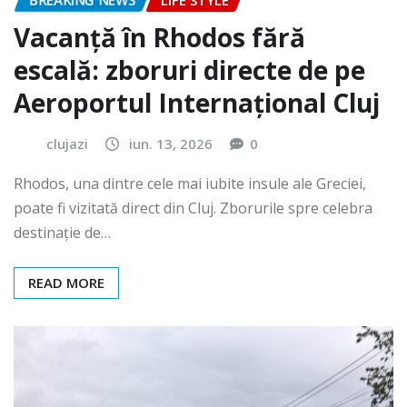
BREAKING NEWS
LIFE STYLE
Vacanță în Rhodos fără
escală: zboruri directe de pe
Aeroportul Internațional Cluj
clujazi
iun. 13, 2026
0
Rhodos, una dintre cele mai iubite insule ale Greciei,
poate fi vizitată direct din Cluj. Zborurile spre celebra
destinație de…
READ MORE