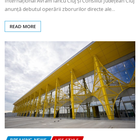
Internațional Avram Iancu Cluj și Consiliul Județean Cluj
anunță debutul operării zborurilor directe ale…
READ MORE