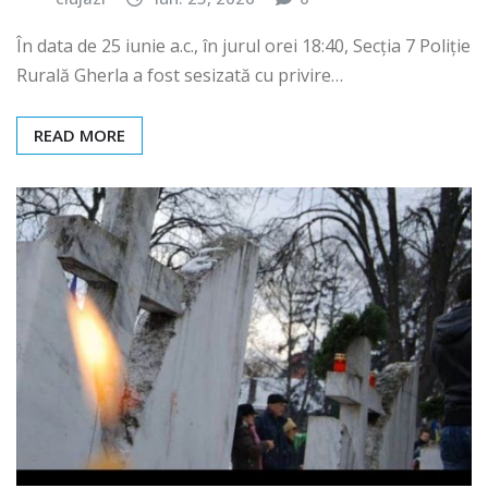
În data de 25 iunie a.c., în jurul orei 18:40, Secția 7 Poliție
Rurală Gherla a fost sesizată cu privire…
READ MORE