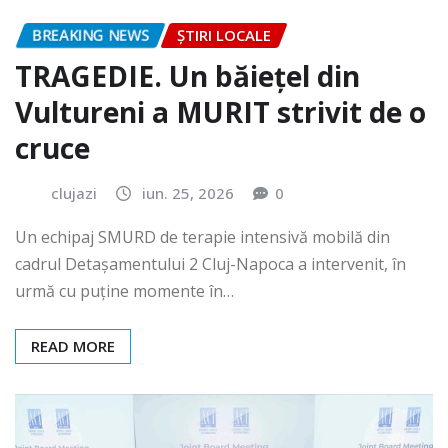
BREAKING NEWS
ȘTIRI LOCALE
TRAGEDIE. Un băiețel din
Vultureni a MURIT strivit de o
cruce
clujazi
iun. 25, 2026
0
Un echipaj SMURD de terapie intensivă mobilă din
cadrul Detașamentului 2 Cluj-Napoca a intervenit, în
urmă cu puține momente în…
READ MORE