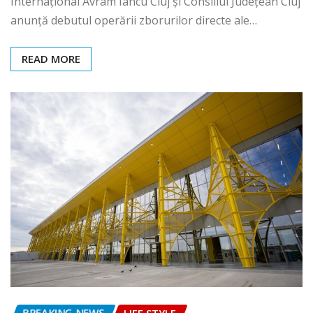
Internațional Avram Iancu Cluj și Consiliul Județean Cluj
anunță debutul operării zborurilor directe ale…
READ MORE