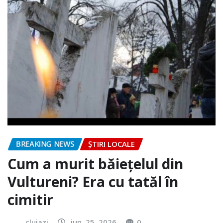
BREAKING NEWS
ȘTIRI LOCALE
Cum a murit băiețelul din
Vultureni? Era cu tatăl în
cimitir
clujazi
iun. 25, 2026
0