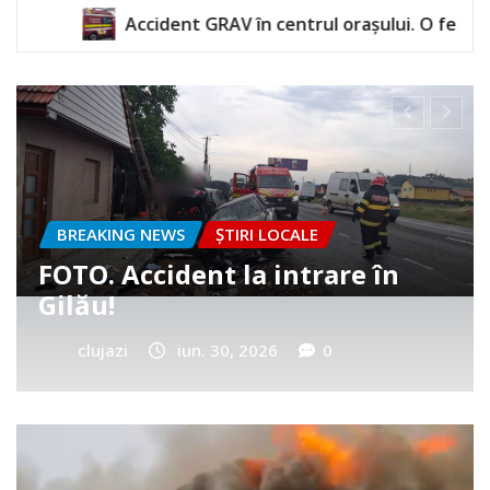
RAV în centrul orașului. O femeie a rămas încarcerată
BREAKING NEWS
ȘTIRI LOCALE
Cum a murit băiețelul din
Vultureni? Era cu tatăl în
cimitir
clujazi
iun. 25, 2026
0