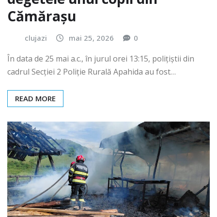
Cămărașu
clujazi
mai 25, 2026
0
În data de 25 mai a.c., în jurul orei 13:15, polițiștii din
cadrul Secției 2 Poliție Rurală Apahida au fost…
READ MORE