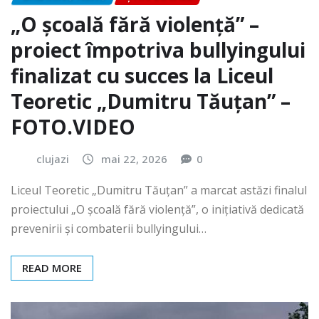
„O școală fără violență” –
proiect împotriva bullyingului
finalizat cu succes la Liceul
Teoretic „Dumitru Tăuțan” –
FOTO.VIDEO
clujazi
mai 22, 2026
0
Liceul Teoretic „Dumitru Tăuțan” a marcat astăzi finalul
proiectului „O școală fără violență”, o inițiativă dedicată
prevenirii și combaterii bullyingului…
READ MORE