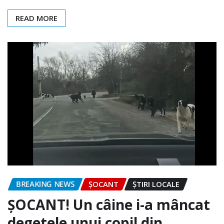
READ MORE
BREAKING NEWS
ȘOCANT
ȘTIRI LOCALE
ȘOCANT! Un câine i-a mâncat
degetele unui copil din