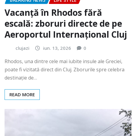
BREAKING NEWS
LIFE STYLE
Vacanță în Rhodos fără
escală: zboruri directe de pe
Aeroportul Internațional Cluj
clujazi
iun. 13, 2026
0
Rhodos, una dintre cele mai iubite insule ale Greciei,
poate fi vizitată direct din Cluj. Zborurile spre celebra
destinație de…
READ MORE