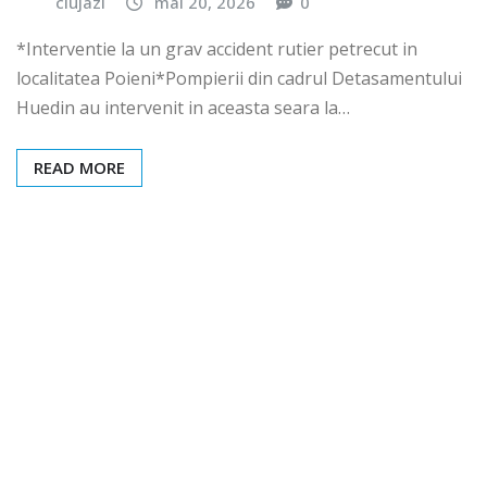
clujazi
mai 20, 2026
0
*Interventie la un grav accident rutier petrecut in
localitatea Poieni*Pompierii din cadrul Detasamentului
Huedin au intervenit in aceasta seara la…
READ MORE