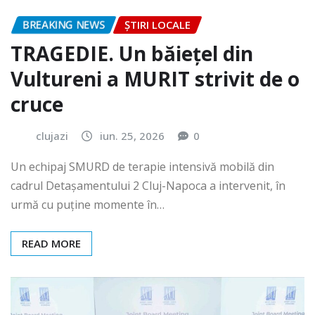
BREAKING NEWS
ȘTIRI LOCALE
TRAGEDIE. Un băiețel din
Vultureni a MURIT strivit de o
cruce
clujazi
iun. 25, 2026
0
Un echipaj SMURD de terapie intensivă mobilă din
cadrul Detașamentului 2 Cluj-Napoca a intervenit, în
urmă cu puține momente în…
READ MORE