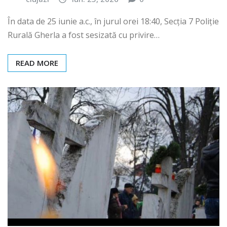
În data de 25 iunie a.c., în jurul orei 18:40, Secția 7 Poliție
Rurală Gherla a fost sesizată cu privire…
READ MORE