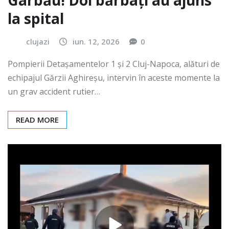
Gârbău! Doi bărbați au ajuns
la spital
clujazi
iun. 12, 2026
0
Pompierii Detașamentelor 1 și 2 Cluj-Napoca, alături de
echipajul Gărzii Aghireșu, intervin în aceste momente la
un grav accident rutier…
READ MORE