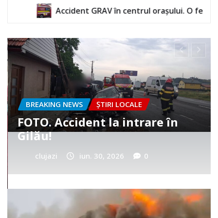
AV în centrul orașului. O femeie a rămas încarcerată
BREAKING NEWS
ȘTIRI LOCALE
Cum a murit băiețelul din
Vultureni? Era cu tatăl în
cimitir
clujazi
iun. 25, 2026
0