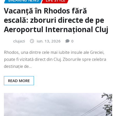
BREAKING NEWS
LIFE STYLE
Vacanță în Rhodos fără
escală: zboruri directe de pe
Aeroportul Internațional Cluj
clujazi
iun. 13, 2026
0
Rhodos, una dintre cele mai iubite insule ale Greciei,
poate fi vizitată direct din Cluj. Zborurile spre celebra
destinație de…
READ MORE