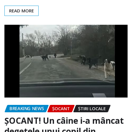
READ MORE
BREAKING NEWS
ȘOCANT
ȘTIRI LOCALE
ȘOCANT! Un câine i-a mâncat
degetele unui copil din