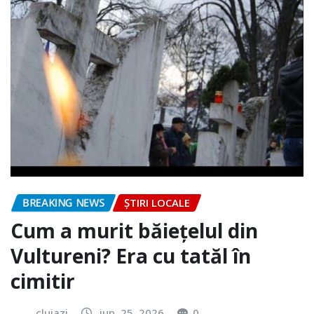
BREAKING NEWS
ȘTIRI LOCALE
Cum a murit băiețelul din
Vultureni? Era cu tatăl în
cimitir
clujazi
iun. 25, 2026
0