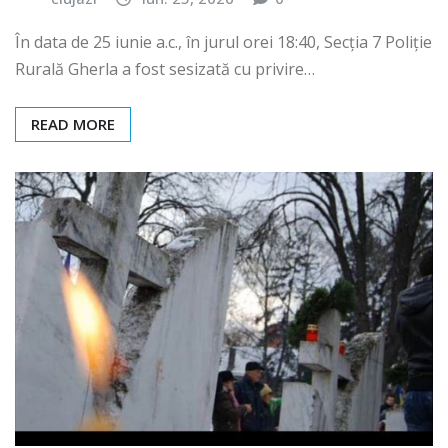
În data de 25 iunie a.c., în jurul orei 18:40, Secția 7 Poliție
Rurală Gherla a fost sesizată cu privire…
READ MORE