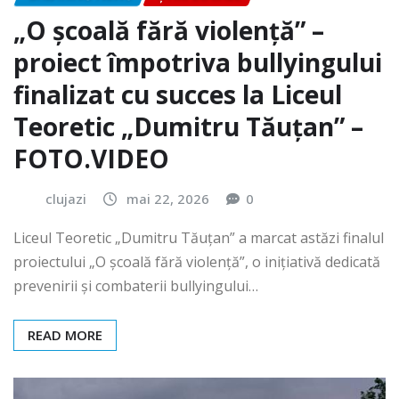
„O școală fără violență” –
proiect împotriva bullyingului
finalizat cu succes la Liceul
Teoretic „Dumitru Tăuțan” –
FOTO.VIDEO
clujazi
mai 22, 2026
0
Liceul Teoretic „Dumitru Tăuțan” a marcat astăzi finalul
proiectului „O școală fără violență”, o inițiativă dedicată
prevenirii și combaterii bullyingului…
READ MORE