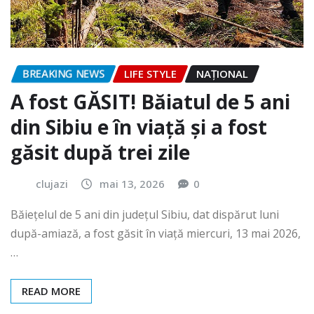
BREAKING NEWS
LIFE STYLE
NAŢIONAL
A fost GĂSIT! Băiatul de 5 ani
din Sibiu e în viață și a fost
găsit după trei zile
clujazi
mai 13, 2026
0
Băiețelul de 5 ani din județul Sibiu, dat dispărut luni
după-amiază, a fost găsit în viață miercuri, 13 mai 2026,
…
READ MORE