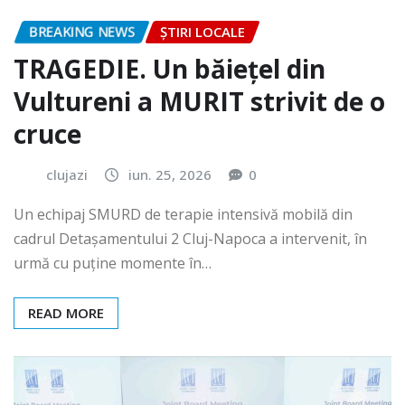
BREAKING NEWS
ȘTIRI LOCALE
TRAGEDIE. Un băiețel din
Vultureni a MURIT strivit de o
cruce
clujazi
iun. 25, 2026
0
Un echipaj SMURD de terapie intensivă mobilă din
cadrul Detașamentului 2 Cluj-Napoca a intervenit, în
urmă cu puține momente în…
READ MORE