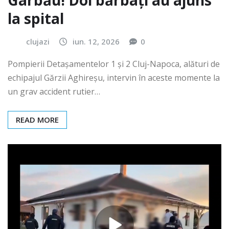
Gârbău! Doi bărbați au ajuns
la spital
clujazi
iun. 12, 2026
0
Pompierii Detașamentelor 1 și 2 Cluj-Napoca, alături de
echipajul Gărzii Aghireșu, intervin în aceste momente la
un grav accident rutier…
READ MORE