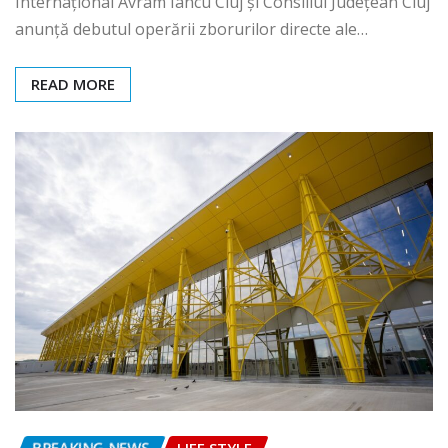
Internațional Avram Iancu Cluj și Consiliul Județean Cluj
anunță debutul operării zborurilor directe ale…
READ MORE