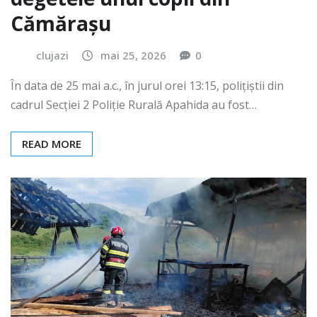
Cămărașu
clujazi
mai 25, 2026
0
În data de 25 mai a.c., în jurul orei 13:15, polițiștii din
cadrul Secției 2 Poliție Rurală Apahida au fost…
READ MORE